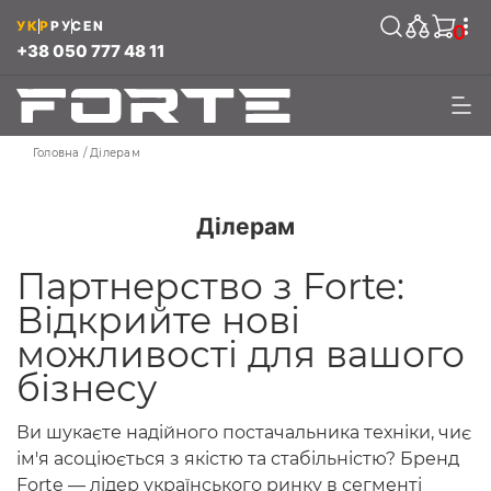
УКР
РУС
EN
0
+38 050 777 48 11
Головна
Ділерам
Ділерам
Партнерство з Forte:
Відкрийте нові
можливості для вашого
бізнесу
Ви шукаєте надійного постачальника техніки, чиє
ім'я асоціюється з якістю та стабільністю? Бренд
Forte — лідер українського ринку в сегменті