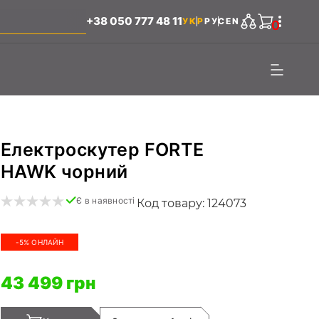
+38 050 777 48 11
УКР
РУС
EN
0
Електроскутер FORTE
HAWK чорний
Є в наявності
Код товару: 124073
-5% ОНЛАЙН
43 499 грн