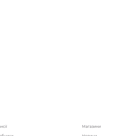
нсії
Магазини
обники
Новини