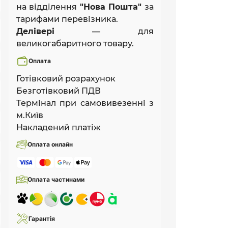
на відділення
"Нова Пошта"
за
тарифами перевізника.
Делівері
— для
великогабаритного товару.
Оплата
Готівковий розрахунок
Безготівковий ПДВ
Термінал при самовивезенні з
м.Київ
Накладений платіж
Оплата онлайн
Оплата частинами
Гарантія