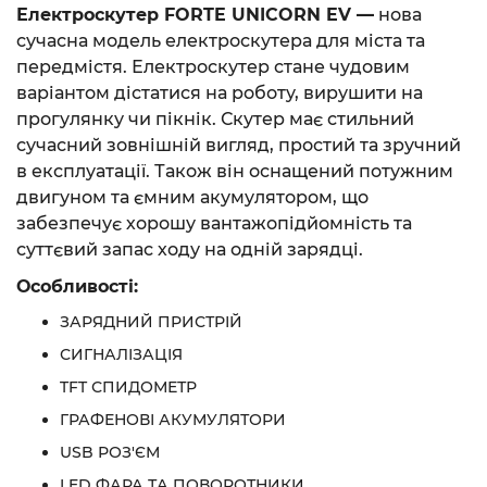
Електроскутер FORTE UNICORN EV —
нова
сучасна модель електроскутера для міста та
передмістя. Електроскутер стане чудовим
варіантом дістатися на роботу, вирушити на
прогулянку чи пікнік. Скутер має стильний
сучасний зовнішній вигляд, простий та зручний
в експлуатації. Також він оснащений потужним
двигуном та ємним акумулятором, що
забезпечує хорошу вантажопідйомність та
суттєвий запас ходу на одній зарядці.
Особливості:
ЗАРЯДНИЙ ПРИСТРІЙ
СИГНАЛІЗАЦІЯ
TFT СПИДОМЕТР
ГРАФЕНОВІ АКУМУЛЯТОРИ
USB РОЗ'ЄМ
LED ФАРА ТА ПОВОРОТНИКИ