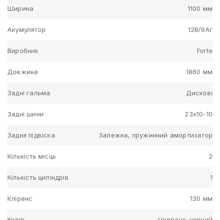
Ширина
1100 мм
Акумулятор
12В/9Аг
Виробник
Forte
Довжина
1860 мм
Задні гальма
Дискові
Задні шини
23х10-10
Задня підвіска
Залежна, пружинний амортизатор
Кількість місць
2
Кількість циліндрів
1
Кліренс
130 мм
Колір
Червоно-чорний