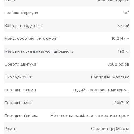
колісна формула
4x2
Країна походження
Китай
Макс. обертаючий момент
10.2 Н · м
Максимальна вантажопідйомність
190 кг
Оберти двигуна
6500 об/хв
Охолодження
Повітряно-масляне
Передні гальма
Підвійні барабанні механічні
Передні шини
23х7-10
Передня підвіска
Незалежна важільна з амортизатором
Рама
Сталева трубчаста