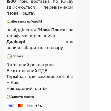
1500 грн.
доставка по Києву
здійснюється перевізником
"Нова Пошта".
Доставка по Україні
на відділення
"Нова Пошта"
за
тарифами перевізника.
Делівері
— для
великогабаритного товару.
Оплата
Готівковий розрахунок
Безготівковий ПДВ
Термінал при самовивезенні з
м.Київ
Накладений платіж
Оплата онлайн