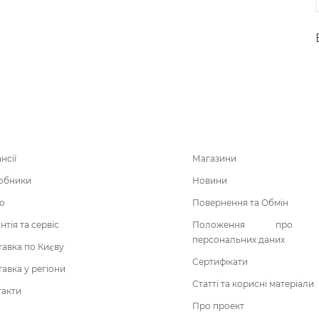
нсії
Магазини
обники
Новини
о
Повернення та Обмін
нтія та сервіс
Положення про о
персональних даних
авка по Києву
Сертифікати
авка у регіони
Статті та корисні матеріали
такти
Про проект