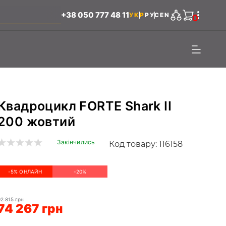
+38 050 777 48 11
УКР
РУС
EN
0
Квадроцикл FORTE Shark II
200 жовтий
Закінчились
Код товару: 116158
-5% ОНЛАЙН
-20%
92 815 грн
74 267 грн