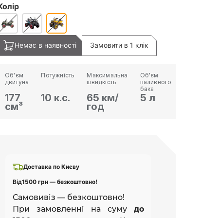
Колір
Немає в наявності
Замовити в 1 клік
Об'єм
Потужність
Максимальна
Об'єм
двигуна
швидкість
паливного
бака
177
10 к.с.
65 км/
5 л
см³
год
Доставка по Києву
Від
1500 грн — безкоштовно!
Самовивіз — безкоштовно!
При замовленні на суму
до