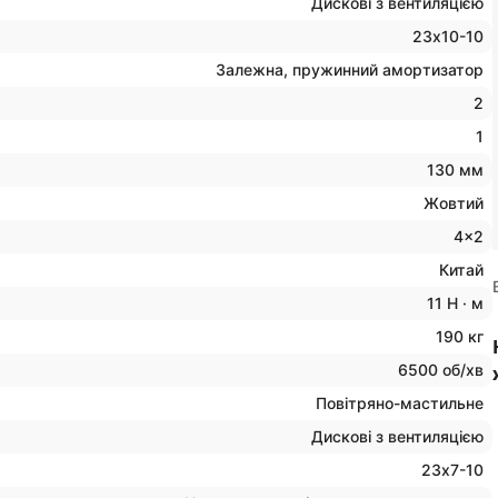
Дискові з вентиляцією
23х10-10
Залежна, пружинний амортизатор
2
1
130 мм
Жовтий
4x2
Китай
11 Н · м
190 кг
6500 об/хв
Повітряно-мастильне
Дискові з вентиляцією
23х7-10