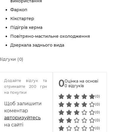
використання
Фаркоп
Кікстартер
Підігрів керма
Повітряно-мастильне охолодження
Дзеркала заднього вида
Відгуки (0)
0
Додайте відгук та
Оцінка на основі
0 відгуків
отримайте 200 грн
на покупки
(0)
Щоб залишити
(0)
коментар
(0)
авторизуйтесь
(0)
на сайті
(0)