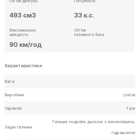
Об'єм двигуна
Потужність
493 см3
33 к.с.
Максимальна
Об'єм
швидкість
паливного бака
90 км/год
Характеристики
Вага
Виробник
Linhai
Гарантія
1 рік
Гальма подвійні дискові з вентиляцією,
Задні гальма
гідравличні