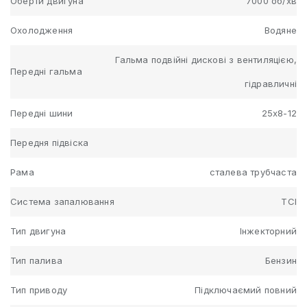
Оберти двигуна
7000 об/хв
Охолодження
Водяне
Гальма подвійні дискові з вентиляцією,
Передні гальма
гідравличні
Передні шини
25х8-12
Передня підвіска
Рама
сталева трубчаста
Система запалювання
TCI
Тип двигуна
Інжекторний
Тип палива
Бензин
Тип приводу
Підключаємий повний