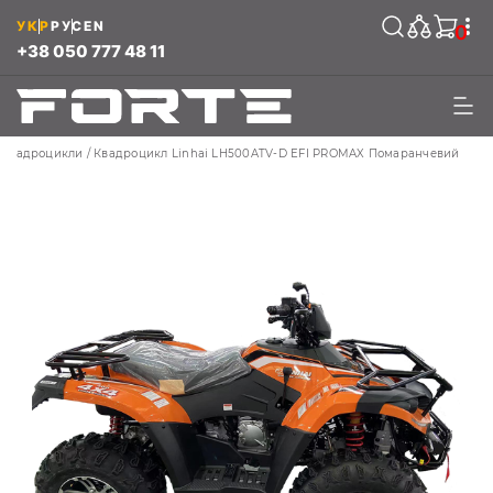
УКР
РУС
EN
0
+38 050 777 48 11
Квадроцикли
Квадроцикл Linhai LH500ATV-D EFI PROMAX Помаранчевий