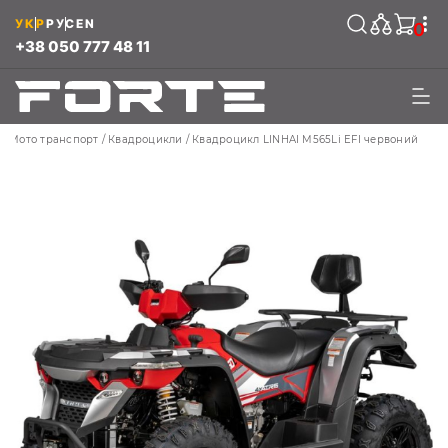
УКР
РУС
EN
0
+38 050 777 48 11
Мото транспорт
Квадроцикли
Квадроцикл LINHAI M565Li EFI червоний