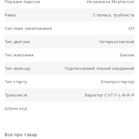
Передня підвіска
Незалежна Mcpherson
Рама
Сталева, трубчаста
Система запалювання
EFI
Тип двигуна
Чотирьохтактний
Тип живлення
Бензин
Тип приводу
Підключаємий повний карданний
Тип старту
Електростартер
Трансмісія
Варіатор CVT F-L-N-R-P
Штрих код
Все про товар