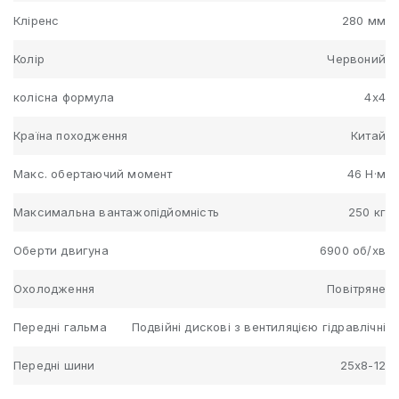
Кліренс
280 мм
Колір
Червоний
колісна формула
4x4
Країна походження
Китай
Макс. обертаючий момент
46 Н·м
Максимальна вантажопідйомність
250 кг
Оберти двигуна
6900 об/хв
Охолодження
Повітряне
Передні гальма
Подвійні дискові з вентиляцією гідравлічні
Передні шини
25х8-12