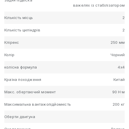
Задня підвіска
важелях із стабілізатором
Кількість місць
2
Кількість циліндрів
2
Кліренс
250 мм
Колір
Чорний
колісна формула
4х4
Країна походження
Китай
Макс. обертаючий момент
90 Н·м
Максимальна вантажопідйомність
200 кг
Оберти двигуна
Охолодження
Водяне