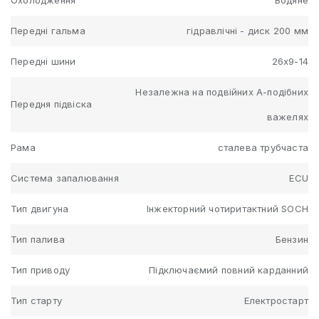
Передні гальма
гідравлічні - диск 200 мм
Передні шини
26х9-14
Незалежна на подвійних А-подібних
Передня підвіска
важелях
Рама
сталева трубчаста
Система запалювання
ECU
Тип двигуна
Інжекторний чотиритактний SOCH
Тип палива
Бензин
Тип приводу
Підключаємий повний карданний
Тип старту
Електростарт