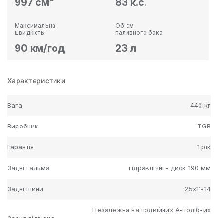
997 см³
83 к.с.
Максимальна
Об'єм
швидкість
паливного бака
90 км/год
23 л
Характеристики
Вага
440 кг
Виробник
TGB
Гарантія
1 рік
Задні гальма
гідравлічні - диск 190 мм
Задні шини
25х11-14
Незалежна на подвійних А-подібних