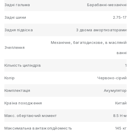
Задні гальма
Барабанні-механічні
Задні шини
2.75-17
Задня підвіска
З двома амортизаторами
Механічне, багатодискове, в масляній
Зчеплення
ванні
Кількість циліндрів
1
Колір
Червоно-сірий
Комплектація
Акумулятор
Країна походження
Китай
Макс. обертаючий момент
8.5 Н·м
Максимальна вантажопідйомність
145 кг