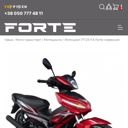
УКР
РУС
EN
0
+38 050 777 48 11
Головна
Мото транспорт
Мотоцикли
Мотоцикл FT125-FA Forte червоний