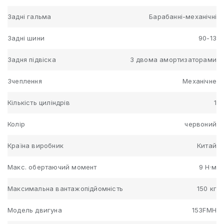
Задні гальма
Барабанні-механічні
Задні шини
90-13
Задня підвіска
З двома амортизаторами
Зчеплення
Механічне
Кількість циліндрів
1
Колір
червоний
Країна виробник
Китай
Макс. обертаючий момент
9 Н·м
Максимальна вантажопідйомність
150 кг
Модель двигуна
153FMH