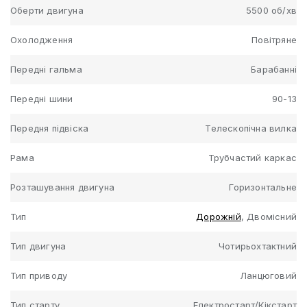
Оберти двигуна
5500 об/хв
Охолодження
Повітряне
Передні гальма
Барабанні
Передні шини
90-13
Передня підвіска
Телескопічна вилка
Рама
Трубчастий каркас
Розташування двигуна
Горизонтальне
Тип
Дорожній
, Двомісний
Тип двигуна
Чотирьохтактний
Тип приводу
Ланцюговий
Тип старту
Електростарт/Кікстарт