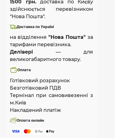
1500 грн.
доставка по Києву
здійснюється перевізником
"Нова Пошта".
Доставка по Україні
на відділення
"Нова Пошта"
за
тарифами перевізника.
Делівері
— для
великогабаритного товару.
Оплата
Готівковий розрахунок
Безготівковий ПДВ
Термінал при самовивезенні з
м.Київ
Накладений платіж
Оплата онлайн