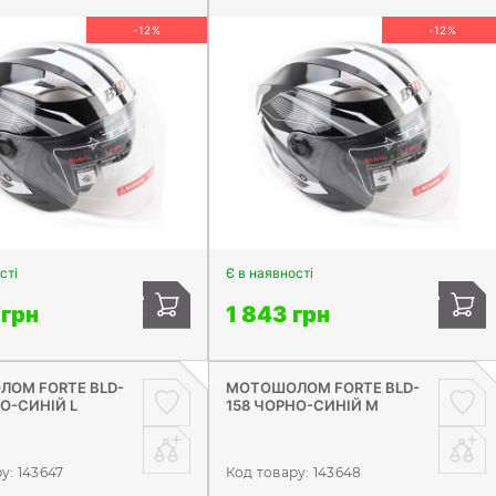
-12%
-12%
сті
Є в наявності
 грн
1 843 грн
ОМ FORTE BLD-
МОТОШОЛОМ FORTE BLD-
О-СИНІЙ L
158 ЧОРНО-СИНІЙ M
ру:
143647
Код товару:
143648