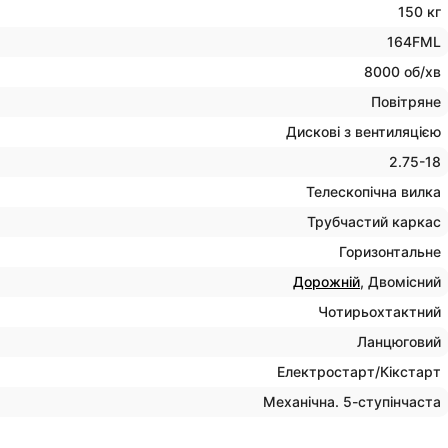
150 кг
164FML
8000 об/хв
Повітряне
Дискові з вентиляцією
2.75-18
Телескопічна вилка
Трубчастий каркас
Горизонтальне
Дорожній
, Двомісний
Чотирьохтактний
Ланцюговий
Електростарт/Кікстарт
Механічна. 5-ступінчаста