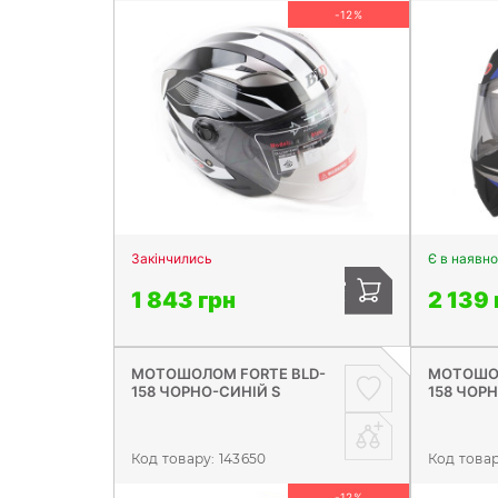
-12%
Закінчились
Є в наявно
1 843 грн
2 139 
МОТОШОЛОМ FORTE BLD-
МОТОШОЛ
158 ЧОРНО-СИНІЙ S
158 ЧОРН
Код товару:
143650
Код това
-12%