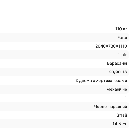
110 кг
Forte
2040×730×1110
1 рік
Барабанні
90/90-18
З двома амортизаторами
Механічне
1
Чорно-червоний
Китай
14 N.m.