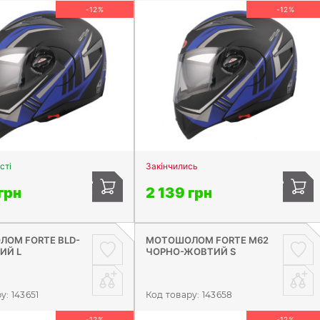
-12%
-12%
сті
Закінчились
грн
2 139 грн
ОМ FORTE BLD-
МОТОШОЛОМ FORTE М62
ИЙ L
ЧОРНО-ЖОВТИЙ S
ру:
143651
Код товару:
143658
-12%
-12%