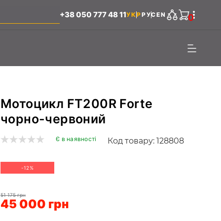
+38 050 777 48 11
УКР
РУС
EN
0
Мотоцикл FT200R Forte
чорно-червоний
Є в наявності
Код товару: 128808
-12%
51 175 грн
45 000 грн