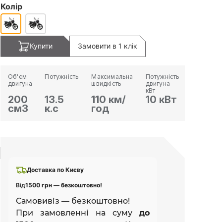
Колір
Купити
Замовити в 1 клік
Об'єм
Потужність
Максимальна
Потужність
двигуна
швидкість
двигуна
кВт
200
13.5
110 км/
10 кВт
см3
к.с
год
Доставка по Києву
Від
1500 грн — безкоштовно!
Самовивіз — безкоштовно!
При замовленні на суму
до