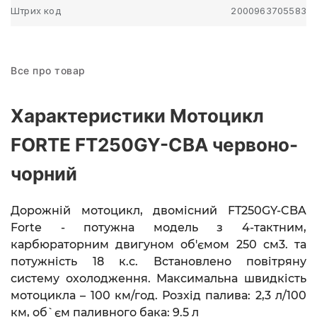
Штрих код
2000963705583
Все про товар
Характеристики Мотоцикл
FORTE FT250GY-CBA червоно-
чорний
Дорожній мотоцикл, двомісний FT250GY-CBA
Forte - потужна модель з 4-тактним,
карбюраторним двигуном об'ємом 250 см3. та
потужність 18 к.с. Встановлено повітряну
систему охолодження.
Максимальна швидкість
мотоцикла – 100 км/год.
Розхід палива: 2,3 л/100
км
, о
б`єм паливного бака: 9.5 л