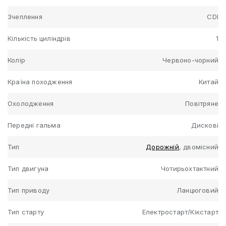
Зчеплення
CDI
Кількість циліндрів
1
Колір
Червоно-чорний
Країна походження
Китай
Охолодження
Повітряне
Передні гальма
Дискові
Тип
Дорожній
, двомісний
Тип двигуна
Чотирьохтактний
Тип приводу
Ланцюговий
Тип старту
Електростарт/Кікстарт