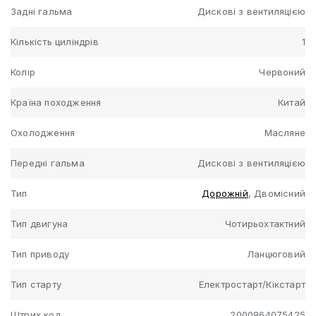
Задні гальма
Дискові з вентиляцією
Кількість циліндрів
1
Колір
Червоний
Країна походження
Китай
Охолодження
Масляне
Передні гальма
Дискові з вентиляцією
Тип
Дорожній
, Двомісний
Тип двигуна
Чотирьохтактний
Тип приводу
Ланцюговий
Тип старту
Електростарт/Кікстарт
Штрих код
2000964075425