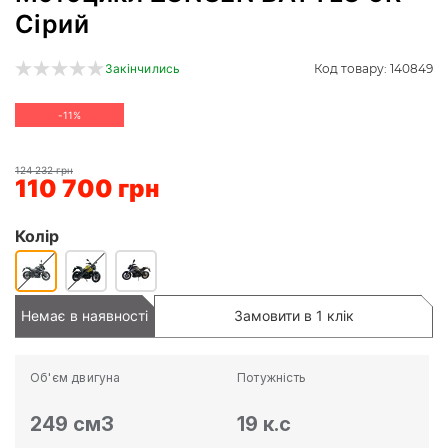
Сірий
Код товару: 140849
Закінчились
-11%
124 232 грн
110 700 грн
Колір
Немає в наявності
Замовити в 1 клік
Об'єм двигуна
Потужність
249 см3
19 к.с