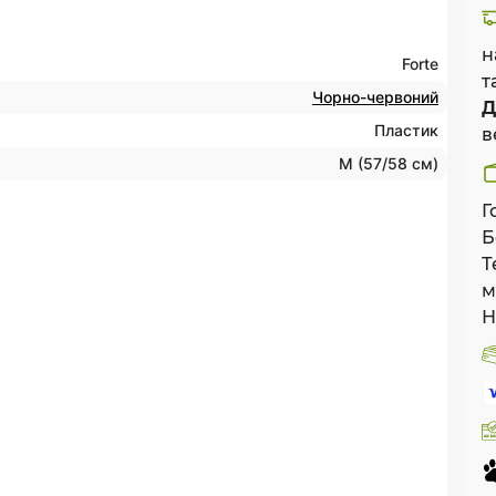
н
Forte
т
Чорно-червоний
Д
Пластик
в
M (57/58 см)
Г
Б
Т
м
Н