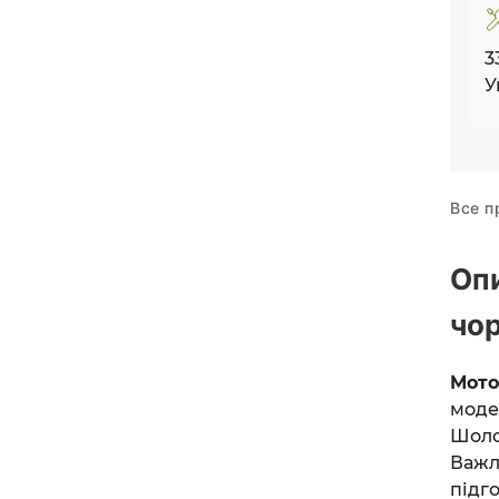
3
У
Все п
Оп
чо
Мото
моде
Шоло
Важ
підг