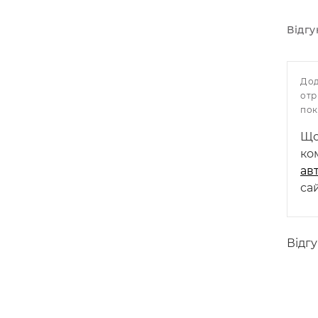
Відгу
До
от
пок
Що
ко
ав
сай
Відгу