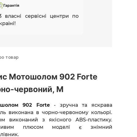
Гарантія
3 власні сервісні центри по
країні!
ро товар
ис Мотошолом 902 Forte
рно-червоний, M
шолом 902 Forte
- зручна та яскрава
ль виконана в чорно-червоному кольорі.
м виконаний з якісного ABS-пластику.
ливим плюсом моделі є знімний
олівник.