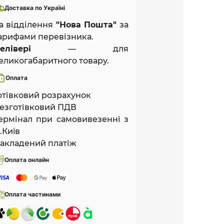
Доставка по Україні
а відділення
"Нова Пошта"
за
арифами перевізника.
елівері
— для
еликогабаритного товару.
Оплата
отівковий розрахунок
езготівковий ПДВ
ермінал при самовивезенні з
.Київ
акладений платіж
Оплата онлайн
Оплата частинами