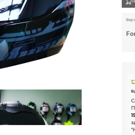
Н
Вир
Fo
Ві
С
П
1
з
"