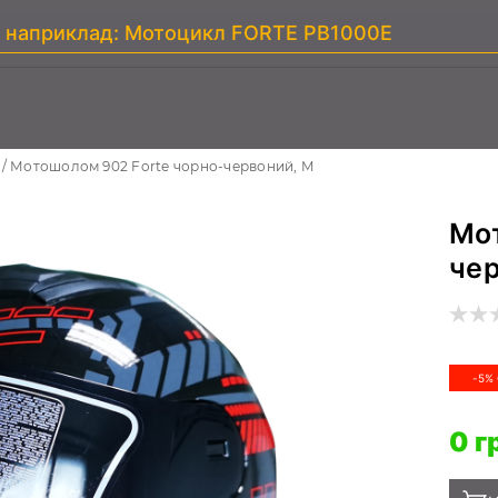
Мотошолом 902 Forte чорно-червоний, M
Мот
чер
-5%
0 г