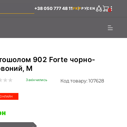
+38 050 777 48 11
УКР
РУС
EN
0
ошолом 902 Forte чорно-
воний, M
Закінчились
Код товару: 107628
 ОНЛАЙН
рн