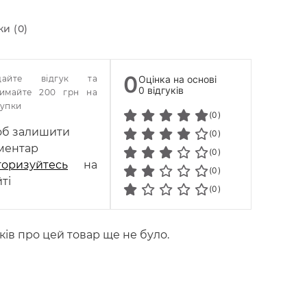
ки (0)
0
дайте відгук та
Оцінка на основі
0 відгуків
римайте 200 грн на
упки
(0)
б залишити
(0)
ментар
(0)
торизуйтесь
на
(0)
ті
(0)
ків про цей товар ще не було.