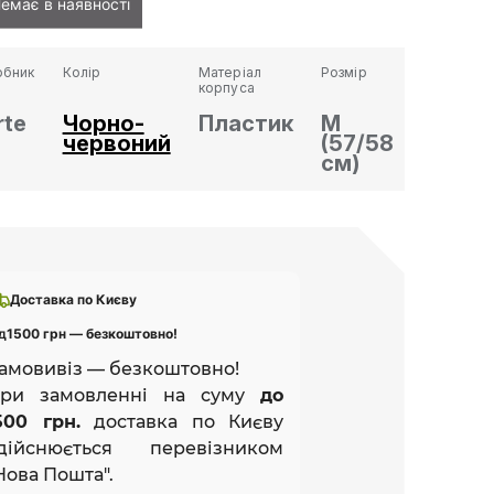
емає в наявності
обник
Колір
Матеріал
Розмір
корпуса
rte
Чорно-
Пластик
M
червоний
(57/58
см)
Доставка по Києву
д
1500 грн — безкоштовно!
амовивіз — безкоштовно!
ри замовленні на суму
до
500 грн.
доставка по Києву
дійснюється перевізником
Нова Пошта".