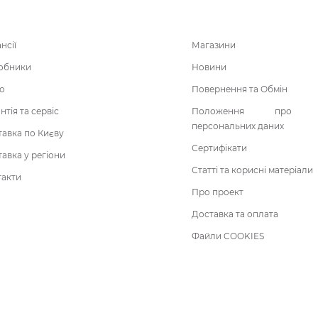
нсії
Магазини
обники
Новини
о
Повернення та Обмін
нтія та сервіс
Положення про о
персональних даних
авка по Києву
Сертифікати
авка у регіони
Статті та корисні матеріали
такти
Про проект
Доставка та оплата
Файли COOKIES