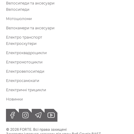
Велосипеди та аксесуари
Велосипеди
Мотошоломи
Велокамери та аксесуари
Електро транспорт
Електроскутери
Електроквадроцикли
Електромотоцикли
Електровелосипеди
Електросамокати
Електричні трицикли
Новинки
© 2026 FORTE. Всі права захищені
Замовити інтернет-магазин під ключ Веб Студія
BAST