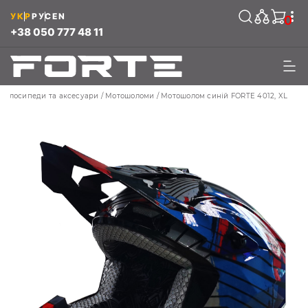
УКР
РУС
EN
0
+38 050 777 48 11
Велосипеди та аксесуари
Мотошоломи
Мотошолом синій FORTE 4012, XL