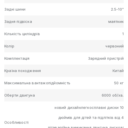
Задні шини
2.5-10"
Задня підвіска
маятник
Кількість циліндрів
1
Колір
червоний
Комплектація
Зарядний пристрій
Країна походження
Китай
Максимальна вантажопідйомність
50 кг
Оберти двигуна
6000 об/хв.
новий дизайнлегкосплавні диски 10
дюймів для дітей та підлітків від 4
Особливості
літаварійне вимикання двигуна дискові