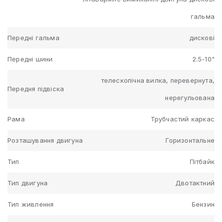
гальма
Передні гальма
дискові
Передні шини
2.5-10"
телескопічна вилка, перевернута,
Передня підвіска
нерегульована
Рама
Трубчастий каркас
Розташування двигуна
Горизонтальне
Тип
Пітбайк
Тип двигуна
Двотактний
Тип живлення
Бензин