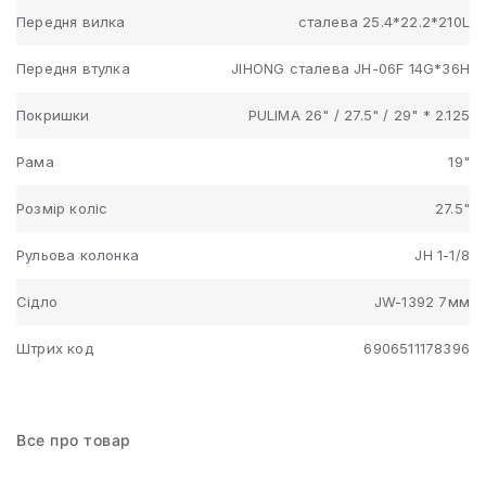
Передня вилка
сталева 25.4*22.2*210L
Передня втулка
JIHONG сталева JH-06F 14G*36H
Покришки
PULIMA 26" / 27.5" / 29" * 2.125
Рама
19"
Розмір коліс
27.5"
Рульова колонка
JH 1-1/8
Сідло
JW-1392 7мм
Штрих код
6906511178396
Все про товар