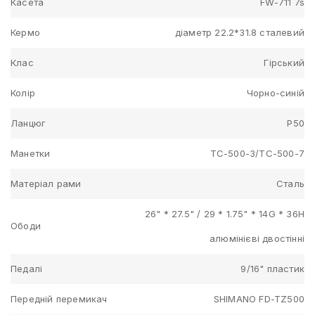
Касета
FW-711 7s
Кермо
діаметр 22.2*31.8 сталевий
Клас
Гірський
Колір
Чорно-синій
Ланцюг
Р50
Манетки
TC-500-3/TC-500-7
Матеріал рами
Сталь
26" * 27.5" / 29 * 1.75" * 14G * 36H
Ободи
алюмінієві двостінні
Педалі
9/16" пластик
Передній перемикач
SHIMANO FD-TZ500