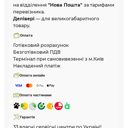
на відділення
"Нова Пошта"
за тарифами
перевізника.
Делівері
— для великогабаритного
товару.
Оплата
Готівковий розрахунок
Безготівковий ПДВ
Термінал при самовивезенні з м.Київ
Накладений платіж
Оплата онлайн
Оплата частинами
Гарантія
33 власні сервісні центри по Україні!