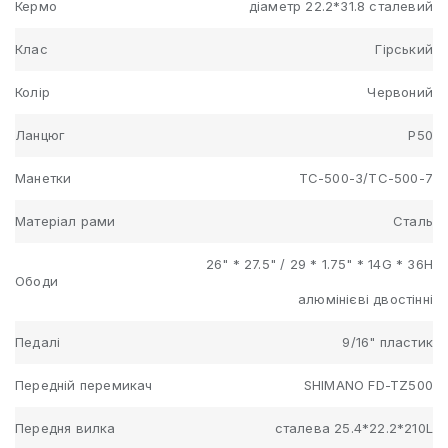
Кермо
діаметр 22.2*31.8 сталевий
Клас
Гірський
Колір
Червоний
Ланцюг
Р50
Манетки
TC-500-3/TC-500-7
Матеріал рами
Сталь
26" * 27.5" / 29 * 1.75" * 14G * 36H
Ободи
алюмінієві двостінні
Педалі
9/16" пластик
Передній перемикач
SHIMANO FD-TZ500
Передня вилка
сталева 25.4*22.2*210L