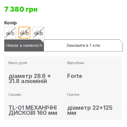
7 380 грн
Колір
Немає в наявності
Замовити в 1 клік
Виніс руля
Виробник
діаметр 28.6 *
Forte
31.8 алюміній
Гальмо
Грипси
TL-01 МЕХАНІЧНІ
діаметр 22*125
ДИСКОВІ 160 мм
мм