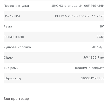
Передня втулка
JIHONG сталева JH-06F 14G*36H
Покришки
PULIMA 26" / 27.5" / 29" * 2.125
Рама
19"
Розмір коліс
27.5"
Рульова колонка
JH 1-1/8
Сідло
JW-1392 7мм
Тип рами
Класична закрита
Штрих код
6906511178358
Все про товар