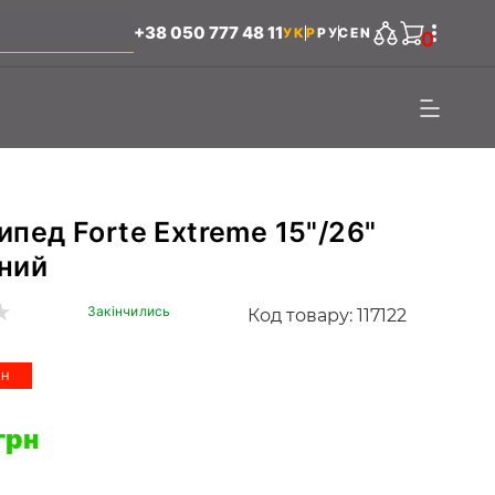
+38 050 777 48 11
УКР
РУС
EN
0
ипед Forte Extreme 15"/26"
ний
Закінчились
Код товару: 117122
ЙН
грн