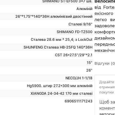
SHIMANO ST-EF500 3x7 шв.
Велосип
від Fort
Алюміній
якісного
26"*1.75"*14G*36H алюмінієвий двостінний
легко в
Сталеві 9/16"
задоволе
SHIMANO FD-TZ500
комфортн
дизайн
Сталева 28.6 мм * 25,4; з LockOut
передньо
SHUNFENG Сталева HB-25FQ 14G*36H
механічн
CST 26*27.5"/29"*2.1
15"
Відгуки (0
26"
NECO/JH 1-1/18
Додай
Hg5900. штир 27.2*300 мм алюміній
отрима
покупки
XIANGDA 24-34-42 170 мм сталеві
6906511171243
Щоб з
комент
автори