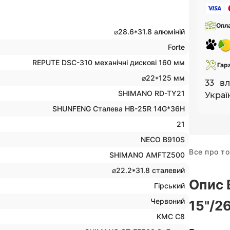
Опл
⌀28.6*31.8 алюміній
Forte
REPUTE DSC-310 механічні дискові 160 мм
Гар
⌀22*125 мм
33 вл
SHIMANO RD-TY21
Україн
SHUNFENG Сталева HB-25R 14G*36H
21
NECO B910S
Все про т
SHIMANO AMFTZ500
⌀22.2*31.8 сталевий
Опис 
Гірський
Червоний
15"/2
KMC C8