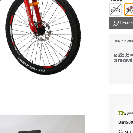
Немає 
Виніс руля
⌀28.6*
алюмі
Дос
Від
1500
Самов