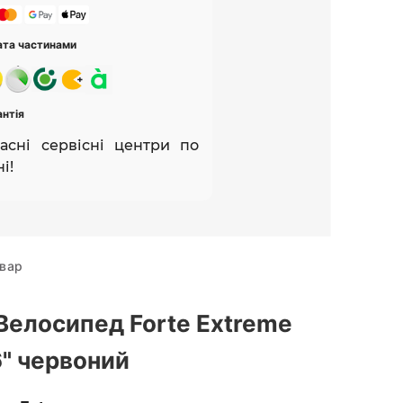
ата частинами
антія
асні сервісні центри по
і!
овар
Велосипед Forte Extreme
6" червоний