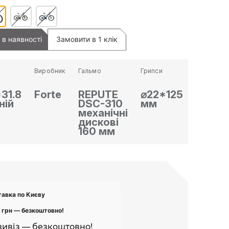
в наявності
Замовити в 1 клік
Виробник
Гальмо
Грипси
31.8
Forte
REPUTE
⌀22*125
ній
DSC-310
мм
механічні
дискові
160 мм
тавка по Києву
 грн — безкоштовно!
ивіз — безкоштовно!