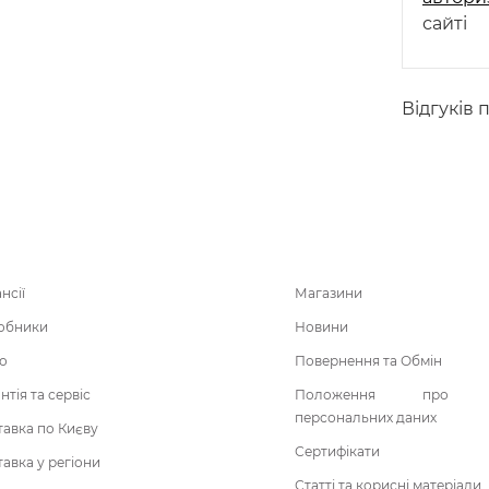
сайті
Відгуків 
нсії
Магазини
обники
Новини
о
Повернення та Обмін
нтія та сервіс
Положення про о
персональних даних
авка по Києву
Сертифікати
авка у регіони
Статті та корисні матеріали