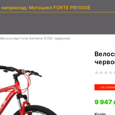
Велосипед Forte Extreme 15"/26" червоний
Велос
черво
-5% ОНЛА
9 947 
Колір