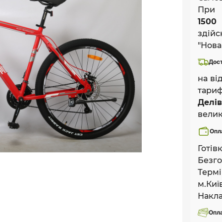
При 
1500 
здій
"Нова
Дост
на ві
тариф
Делів
велик
Опл
Готів
Безго
Термі
м.Киї
Накла
Опл