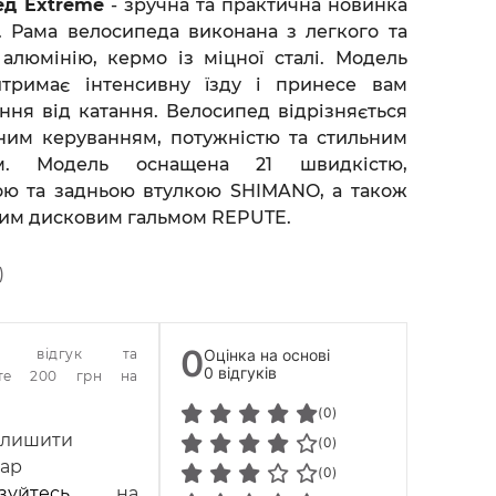
ед Extreme
- зручна та практична новинка
e. Рама велосипеда виконана з легкого та
 алюмінію, кермо із міцної сталі. Модель
итримає інтенсивну їзду і принесе вам
ння від катання. Велосипед відрізняється
им керуванням, потужністю та стильним
ом. Модель оснащена 21 швидкістю,
ю та задньою втулкою SHIMANO, а також
им дисковим гальмом REPUTE.
)
0
те відгук та
Оцінка на основі
0 відгуків
йте 200 грн на
(0)
алишити
(0)
ар
(0)
зуйтесь
на