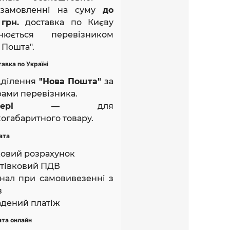
замовленні на суму
до
грн.
доставка по Києву
снюється перевізником
 Пошта".
авка по Україні
дділення
"Нова Пошта"
за
ами перевізника.
ері
— для
огабаритного товару.
ата
ковий розрахунок
тівковий ПДВ
нал при самовивезенні з
в
дений платіж
ата онлайн