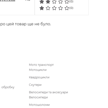
(0)
(0)
про цей товар ще не було.
Мото транспорт
Мотоцикли
Квадроцикли
Скутери
бробку
Велосипеди та аксесуари
Велосипеди
Мотошоломи