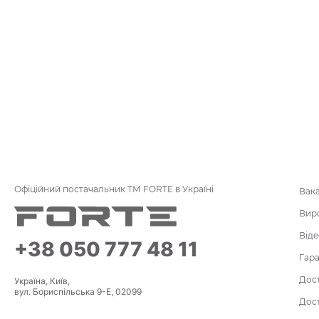
Офіційний постачальник ТМ FORTE в Україні
Вака
Вир
Віде
+38 050 777 48 11
Гара
Дост
Україна, Київ,
вул. Бориспільська 9-Е, 02099
Дост