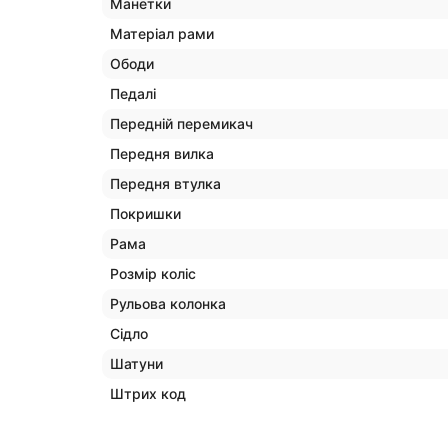
Манетки
Матеріал рами
Ободи
Педалі
Передній перемикач
Передня вилка
Передня втулка
Покришки
Рама
Розмір коліс
Рульова колонка
Сідло
Шатуни
Штрих код