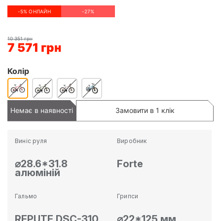
-5% ОНЛАЙН
-27%
10 351 грн
7 571 грн
Колір
Немає в наявності
Замовити в 1 клік
Виніс руля
Виробник
⌀28.6*31.8
Forte
алюміній
Гальмо
Грипси
REPUTE DSC-310
⌀22*125 мм