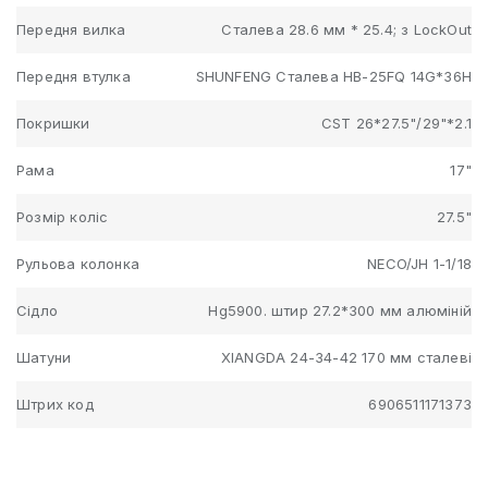
Передня вилка
Сталева 28.6 мм * 25.4; з LockOut
Передня втулка
SHUNFENG Сталева HB-25FQ 14G*36H
Покришки
CST 26*27.5"/29"*2.1
Рама
17"
Розмір коліс
27.5"
Рульова колонка
NECO/JH 1-1/18
Сідло
Hg5900. штир 27.2*300 мм алюміній
Шатуни
XIANGDA 24-34-42 170 мм сталеві
Штрих код
6906511171373