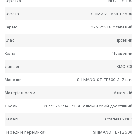
Каретка
NECO B910S
Касета
SHIMANO AMFTZ500
Кермо
⌀22.2*31.8 сталевий
Клас
Гірський
Колір
Червоний
Ланцюг
KMC C8
Манетки
SHIMANO ST-EF500 3x7 шв.
Матеріал рами
Алюміній
Ободи
26"*1.75"*14G*36H алюмінієвий двостінний
Педалі
Сталеві 9/16"
Передній перемикач
SHIMANO FD-TZ500