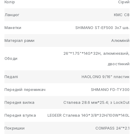
Колір
Сірий
Ланцюг
KMC C8
Манетки
SHIMANO ST-EF500 3х7 шв.
Матеріал рами
Алюміній
26"*1.75"*14G*32H, алюмінієвий,
Ободи
двостінний
Педалі
HAOLONG 9/16" пластик
Передній перемикач
SHIMANO FD-TY300
Передня вилка
Сталева 28.6 мм*25.4; з LockOut
Передня втулка
LEGEER Сталева 14G*3/8*32H/100W*140L
Покришки
COMPASS 24"*2.1