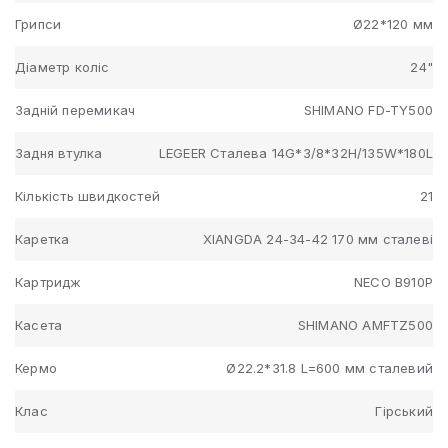
Грипси
Ø22*120 мм
Діаметр коліс
24"
Задній перемикач
SHIMANO FD-TY500
Задня втулка
LEGEER Сталева 14G*3/8*32H/135W*180L
Кількість швидкостей
21
Каретка
XIANGDA 24-34-42 170 мм сталеві
Картридж
NECO B910P
Касета
SHIMANO AMFTZ500
Кермо
Ø22.2*31.8 L=600 мм сталевий
Клас
Гірський