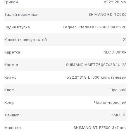
Грипси
⌀22*120 мм
Задній перемикач
SHIMANO RD-TZ500
Задня втулка
Legeer Сталева FR-38R 14G*32H
Кількість швидкостей
21
Каретка
NECO B910P
Касета
SHIMANO AMFTZ5007428 14-28
Кермо
⌀22.2*31.8 L=600 мм сталевий
Клас
Гірський
Колір
Чорно-червоний
Ланцюг
KMC C8
Манетки
SHIMANO ST-EF500 3x7 шв.