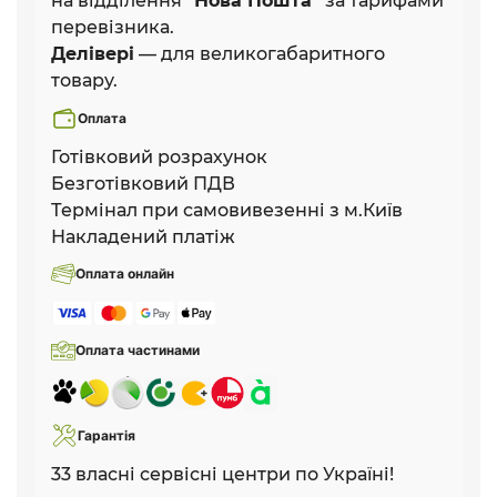
на відділення
"Нова Пошта"
за тарифами
перевізника.
Делівері
— для великогабаритного
товару.
Оплата
Готівковий розрахунок
Безготівковий ПДВ
Термінал при самовивезенні з м.Київ
Накладений платіж
Оплата онлайн
Оплата частинами
Гарантія
33 власні сервісні центри по Україні!