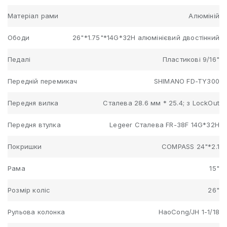
Матеріал рами
Алюміній
Ободи
26"*1.75"*14G*32H алюмінієвий двостінний
Педалі
Пластикові 9/16"
Передній перемикач
SHIMANO FD-TY300
Передня вилка
Сталева 28.6 мм * 25.4; з LockOut
Передня втулка
Legeer Сталева FR-38F 14G*32H
Покришки
COMPASS 24"*2.1
Рама
15"
Розмір коліс
26"
Рульова колонка
HaoCong/JH 1-1/18