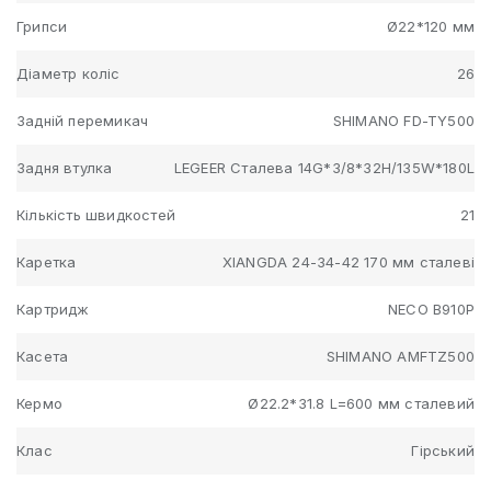
Грипси
Ø22*120 мм
Діаметр коліс
26
Задній перемикач
SHIMANO FD-TY500
Задня втулка
LEGEER Сталева 14G*3/8*32H/135W*180L
Кількість швидкостей
21
Каретка
XIANGDA 24-34-42 170 мм сталеві
Картридж
NECO B910P
Касета
SHIMANO AMFTZ500
Кермо
Ø22.2*31.8 L=600 мм сталевий
Клас
Гірський