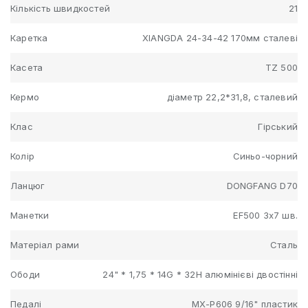
Кількість швидкостей
21
Каретка
XIANGDA 24-34-42 170мм сталеві
Касета
TZ 500
Кермо
діаметр 22,2*31,8, сталевий
Клас
Гірський
Колір
Синьо-чорний
Ланцюг
DONGFANG D70
Манетки
EF500 3x7 шв.
Матеріал рами
Сталь
Ободи
24" * 1,75 * 14G * 32H алюмінієві двостінні
Педалі
МХ-Р606 9/16" пластик