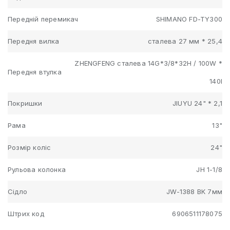
Передній перемикач
SHIMANO FD-TY300
Передня вилка
сталева 27 мм * 25,4
ZHENGFENG сталева 14G*3/8*32H / 100W *
Передня втулка
140l
Покришки
JIUYU 24" * 2,1
Рама
13"
Розмір коліс
24"
Рульова колонка
JH 1-1/8
Сідло
JW-1388 BK 7мм
Штрих код
6906511178075