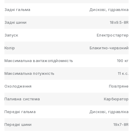
Задні гальма
Дискові, гідравліка
Задні шини
18х9.5-8R
Запуск
Електростартер
Колір
Блакитно-червоний
Максимальна вантажопідйомність
190 кг
Максимальна потужність
11 к.с.
Охолодження
Повітряне
Паливна система
Карбюратор
Передні гальма
Дискові, гідравліка
Передні шини
19х7-8R