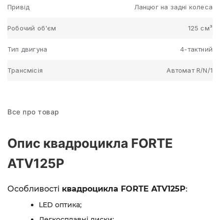
Привід
Ланцюг на задні колеса
Робочий об'єм
125 см³
Тип двигуна
4-тактний
Трансмісія
Автомат R/N/1
Все про товар
Опис квадроцикла FORTE
ATV125P
Особливості
квадроцикла FORTE ATV125P
:
LED оптика;
Легкосплавні диски;