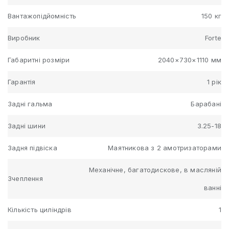
Вантажопідйомність
150 кг
Виробник
Forte
Габаритні розміри
2040×730×1110 мм
Гарантія
1 рік
Задні гальма
Барабані
Задні шини
3.25-18
Задня підвіска
Маятникова з 2 амотризаторами
Механічне, багатодискове, в масляній
Зчеплення
ванні
Кількість циліндрів
1