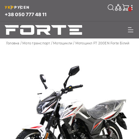
УКР
РУС
EN
0
+38 050 777 48 11
Головна
Мото транспорт
Мотоцикли
Мотоцикл FT 200EN Forte Білий