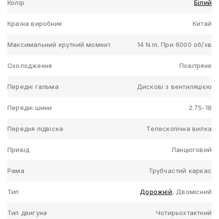
Колір
Білий
Країна виробник
Китай
Максимальний крутний момент
14 N.m. При 6000 об/хв
Охолодження
Повітряне
Передні гальма
Дискові з вентиляцією
Передні шини
2.75-18
Передня підвіска
Телескопічна вилка
Привід
Ланцюговий
Рама
Трубчастий каркас
Тип
Дорожній
, Двомісний
Тип двигуна
Чотирьохтактний