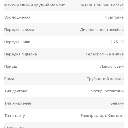
Максимальний крутний момент
14 N.m. При 6000 об/хв
Охолодження
Повітряне
Передні гальма
Дискові з вентиляцією
Передні шини
2.75-18
Передня підвіска
Телескопічна вилка
Привід
Ланцюговий
Рама
Трубчастий каркас
Тип двигуна
Чотирьохтактний
Тип живлення
Бензин
Тип старту
Електростарт/Кікстарт
Штрих код