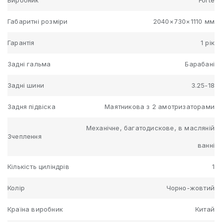
Габаритні розміри
2040×730×1110 мм
Гарантія
1 рік
Задні гальма
Барабані
Задні шини
3.25-18
Задня підвіска
Маятникова з 2 амотризаторами
Механічне, багатодискове, в масляній
Зчеплення
ванні
Кількість циліндрів
1
Колір
Чорно-жовтий
Країна виробник
Китай