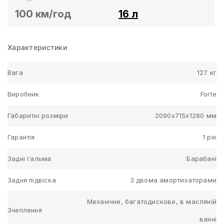
100 км/год
16 л
Характеристики
Вага
127 кг
Виробник
Forte
Габаритні розміри
2090х715х1280 мм
Гарантія
1 рік
Задні гальма
Барабані
Задня підвіска
З двома амортизаторами
Механічне, багатодискове, в масляній
Зчеплення
ванні