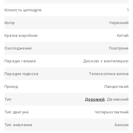
Кількість циліндрів
1
Колір
Червоний
Країна виробник
Китай
Охолодження
Повітряне
Передні гальма
Дискові з вентиляцією
Передня підвіска
Телескопічна вилка
Привід
Ланцюговий
Тип
Дорожній
, Двомісний
Тип двигуна
Чотирьохтактний
Тип живлення
Бензин