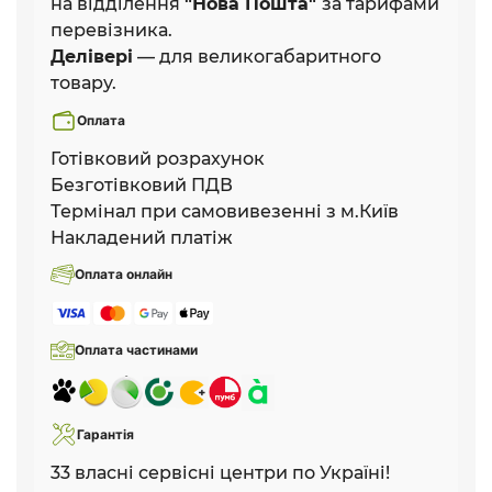
на відділення
"Нова Пошта"
за тарифами
перевізника.
Делівері
— для великогабаритного
товару.
Оплата
Готівковий розрахунок
Безготівковий ПДВ
Термінал при самовивезенні з м.Київ
Накладений платіж
Оплата онлайн
Оплата частинами
Гарантія
33 власні сервісні центри по Україні!