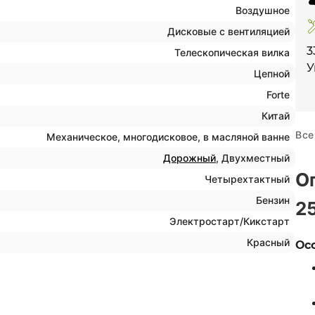
Воздушное
Дисковые с вентиляцией
3
Телескопическая вилка
У
Цепной
Forte
Китай
Все
Механическое, многодисковое, в масляной ванне
Дорожный
, Двухместный
О
Четырехтактный
Бензин
2
Электростарт/Кикстарт
Красный
Ос