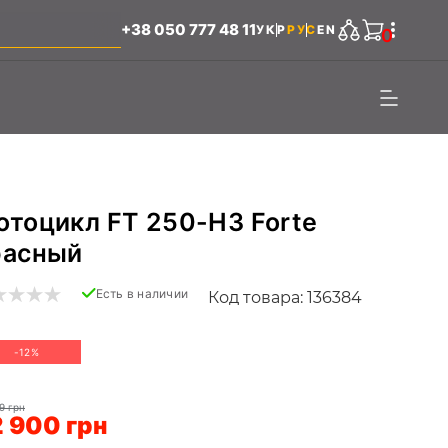
+38 050 777 48 11
УКР
РУС
EN
0
отоцикл FT 250-H3 Forte
расный
Есть в наличии
Код товара: 136384
-12%
9 грн
 900 грн