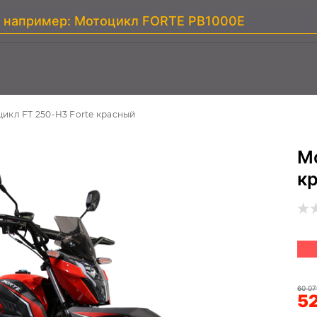
икл FT 250-H3 Forte красный
М
к
60 07
52