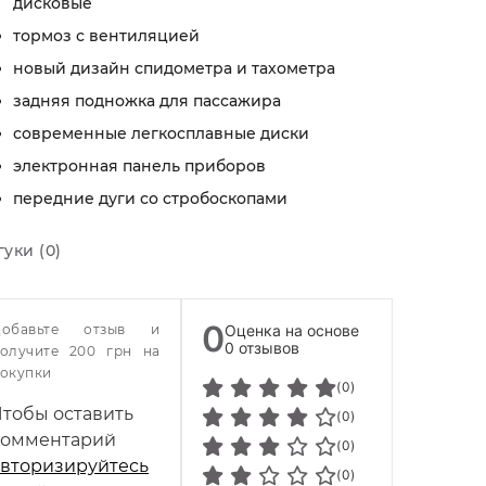
дисковые
тормоз с вентиляцией
новый дизайн спидометра и тахометра
задняя подножка для пассажира
современные легкосплавные диски
электронная панель приборов
передние дуги со стробоскопами
гуки (0)
0
Добавьте отзыв и
Оценка на основе
0 отзывов
олучите 200 грн на
окупки
(0)
Чтобы оставить
(0)
комментарий
(0)
авторизируйтесь
(0)