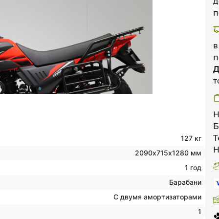
д
п
в
п
Д
т
Н
Б
Т
127 кг
Н
2090х715х1280 мм
1 год
Барабани
С двумя амортизаторами
1