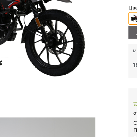
Цв
М
1
О
С