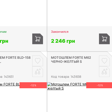
личии
Закончился
 грн
2 246 грн
М FORTE BLD-158
МОТОШЛЕМ FORTE М62
L
ЧЕРНО-ЖЕЛТЫЙ S
ра:
143651
Код товара:
143658
-12%
-12%