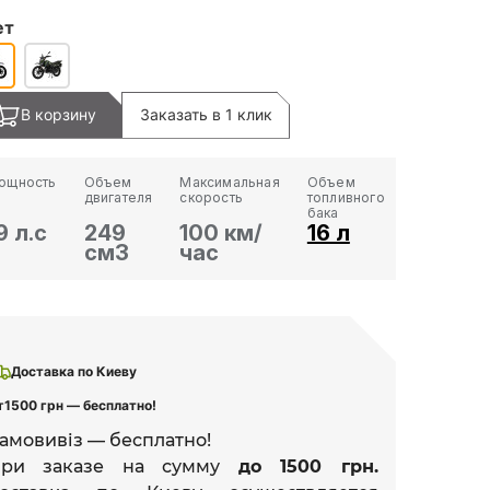
ет
В корзину
Заказать в 1 клик
ощность
Объем
Максимальная
Объем
двигателя
скорость
топливного
бака
9 л.с
249
100 км/
16 л
см3
час
Доставка по Киеву
т
1500 грн — бесплатно!
амовивіз — бесплатно!
При заказе на сумму
до 1500 грн.