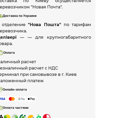
оставка по Киеву осуществляется
еревозчиком "Новая Почта".
Доставка по Украине
 отделение
"Нова Пошта"
по тарифам
еревозчика.
елівері
— — для крупногабаритного
овара.
Оплата
аличный расчет
езналичный расчет с НДС
ерминал при самовывозе в г. Киев
аложенный платеж
Онлайн-оплата
Оплата частями