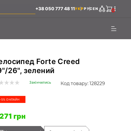
+38 050 777 48 11
УКР
РУС
EN
0
елосипед Forte Creed
9"/26", зелений
Закінчились
Код товару: 128229
-5% ОНЛАЙН
 271 грн