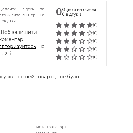
0
Додайте відгук та
Оцінка на основі
0 відгуків
отримайте 200 грн на
покупки
(0)
Щоб залишити
(0)
коментар
(0)
авторизуйтесь
на
(0)
сайті
(0)
дгуків про цей товар ще не було.
Мото транспорт