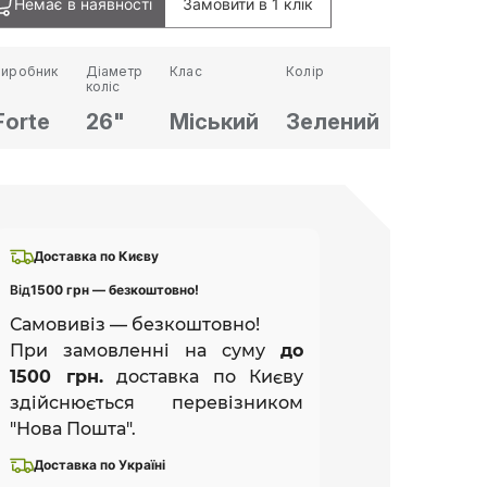
Немає в наявності
Замовити в 1 клік
Виробник
Діаметр
Клас
Колір
коліс
Forte
26"
Міський
Зелений
Доставка по Києву
Від
1500 грн — безкоштовно!
Самовивіз — безкоштовно!
При замовленні на суму
до
1500 грн.
доставка по Києву
здійснюється перевізником
"Нова Пошта".
Доставка по Україні