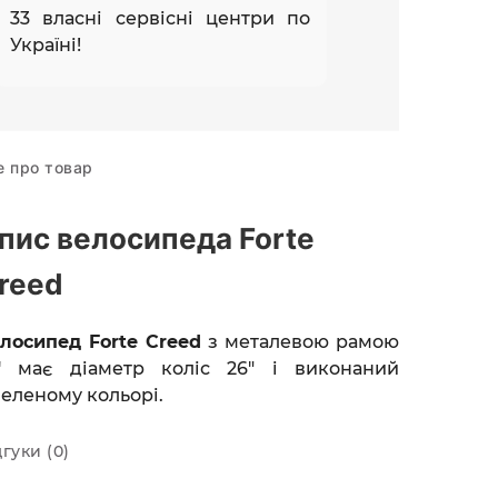
33 власні сервісні центри по
Україні!
е про товар
пис велосипеда Forte
reed
лосипед Forte Creed
з металевою рамою
'' має діаметр коліс 26" і виконаний
зеленому кольорі.
дгуки (0)