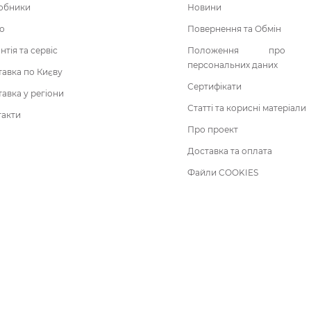
обники
Новини
о
Повернення та Обмін
нтія та сервіс
Положення про о
персональних даних
авка по Києву
Сертифікати
авка у регіони
Статті та корисні матеріали
такти
Про проект
Доставка та оплата
Файли COOKIES