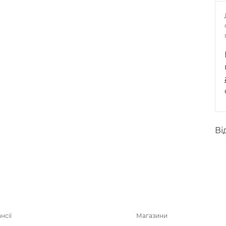
Ві
нсії
Магазини