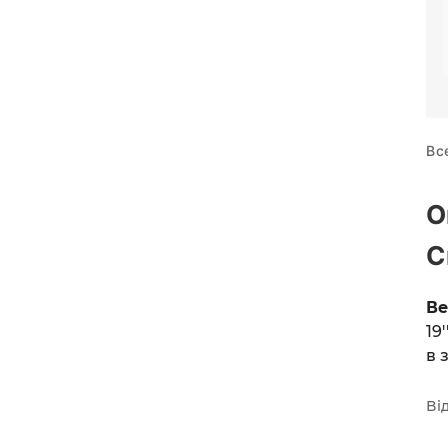
Вс
О
C
Ве
19
в 
Ві