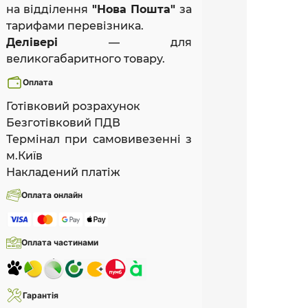
на відділення
"Нова Пошта"
за
тарифами перевізника.
Делівері
— для
великогабаритного товару.
Оплата
Готівковий розрахунок
Безготівковий ПДВ
Термінал при самовивезенні з
м.Київ
Накладений платіж
Оплата онлайн
Оплата частинами
Гарантія