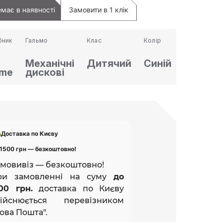
має в наявності
Замовити в 1 клік
бник
Гальмо
Клас
Колір
Механічні
Дитячий
Синій
eme
дискові
Доставка по Києву
1500 грн — безкоштовно!
мовивіз — безкоштовно!
ри замовленні на суму
до
00 грн.
доставка по Києву
дійснюється перевізником
ова Пошта".