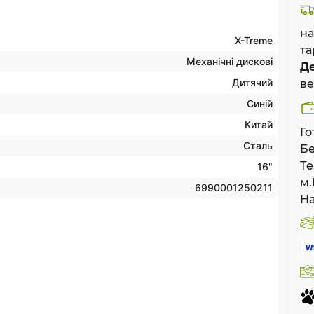
на
X-Treme
та
Механічні дискові
Де
Дитячий
ве
Синій
Китай
Го
Сталь
Бе
Те
16"
м.
6990001250211
На