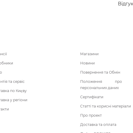
Відгу
нсії
Магазини
обники
Новини
о
Повернення та Обмін
нтія та сервіс
Положення про о
персональних даних
авка по Києву
Сертифікати
авка у регіони
Статті та корисні матеріали
такти
Про проект
Доставка та оплата