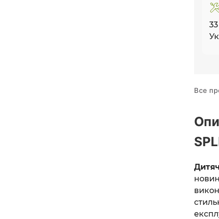
33
Ук
Все пр
Опи
SPL
Дитя
нови
вико
стил
експл