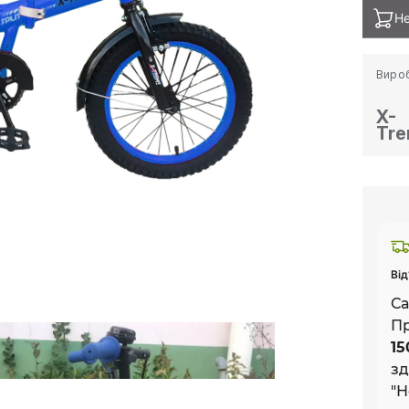
Не
Виро
X-
Tr
Від
Са
П
15
з
"Н