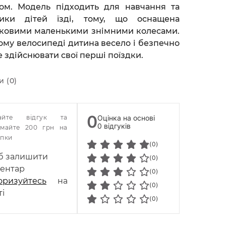
ом. Модель підходить для навчання та
тики дітей їзді, тому, що оснащена
ковими маленькими знімними колесами.
ому велосипеді дитина весело і безпечно
 здійснювати свої перші поїздки.
и (0)
0
айте відгук та
Оцінка на основі
0 відгуків
имайте 200 грн на
упки
(0)
 залишити
(0)
ентар
(0)
оризуйтесь
на
(0)
ті
(0)