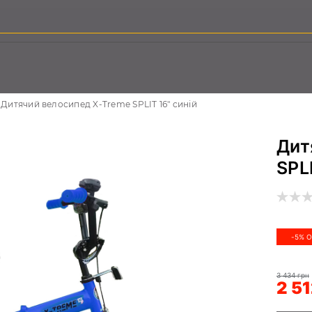
Дитячий велосипед X-Treme SPLIT 16" синій
Дит
SPL
-5% 
3 434 грн
2 51