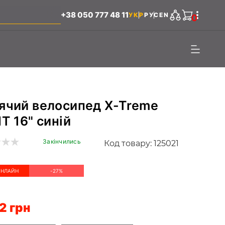
+38 050 777 48 11
УКР
РУС
EN
0
ячий велосипед X-Treme
IT 16" синій
Закінчились
Код товару: 125021
ОНЛАЙН
-27%
2 грн