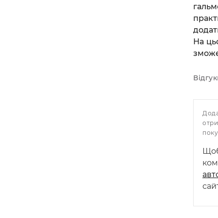
гальм
прак
додат
На ць
зможе
Відгук
Дод
отр
пок
Щоб
ком
авт
сай