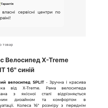
Гарантія
 власні сервісні центри по
раїні!
о товар
с Велосипед X-Treme
IT 16" синій
чий велосипед
SPLIT
- Зручна і
красива
нка від X-Treme.
Рама велосипеда
нана з якісної сталі відрізняється
ьним дизайном та комфортом в
уатації. Колеса 16" розміру з переднім