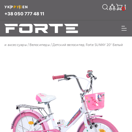
УКР
РУС
EN
0
+38 050 777 48 11
ды и аксессуары
Велосипеды
Детский велосипед Forte SUNNY 20" Белый