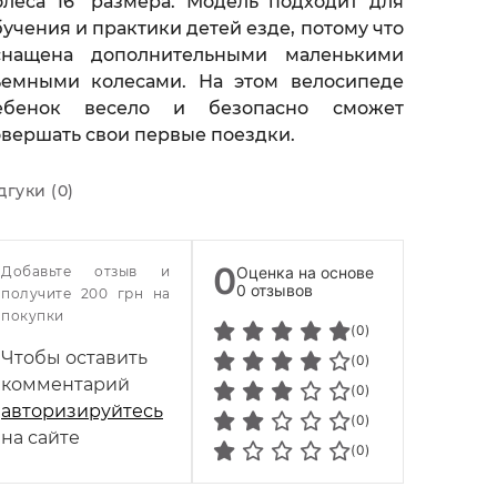
олеса 16" размера. Модель подходит для
бучения и практики детей езде, потому что
снащена дополнительными маленькими
ъемными колесами. На этом велосипеде
ебенок весело и безопасно сможет
овершать свои первые поездки.
дгуки (0)
0
Добавьте отзыв и
Оценка на основе
0 отзывов
получите 200 грн на
покупки
(0)
Чтобы оставить
(0)
комментарий
(0)
авторизируйтесь
(0)
на сайте
(0)