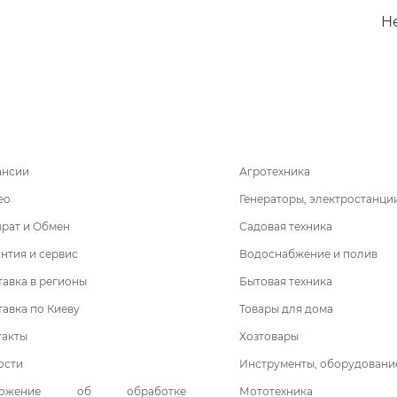
Не
ансии
Агротехника
ео
Генераторы, электростанци
врат и Обмен
Садовая техника
нтия и сервис
Водоснабжение и полив
авка в регионы
Бытовая техника
авка по Киеву
Товары для дома
такты
Хозтовары
ости
Инструменты, оборудовани
ложение об обработке
Мототехника