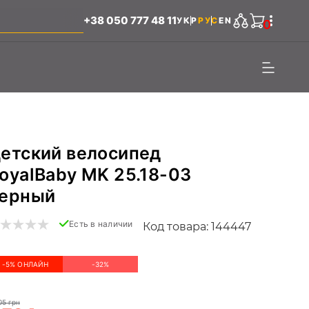
+38 050 777 48 11
УКР
РУС
EN
0
етский велосипед
oyalBaby MK 25.18-03
ерный
Есть в наличии
Код товара: 144447
-5% ОНЛАЙН
-32%
05 грн