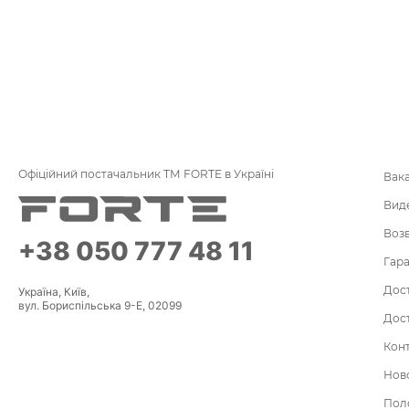
Офіційний постачальник ТМ FORTE в Україні
Вак
Вид
Воз
+38 050 777 48 11
Гара
Дост
Україна, Київ,
вул. Бориспільська 9-Е, 02099
Дост
Кон
Нов
По