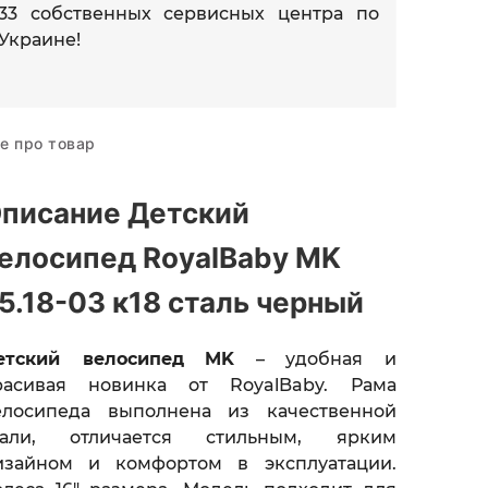
33 собственных сервисных центра по
Украине!
е про товар
писание Детский
елосипед RoyalBaby MK
5.18-03 к18 сталь черный
етский велосипед
MK
– удобная и
расивая
новинка от RoyalBaby.
Рама
елосипеда выполнена из качественной
тали, отличается стильным, ярким
изайном и комфортом в эксплуатации.