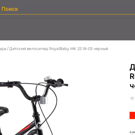
еды
Детский велосипед RoyalBaby MK 25.18-03 черный
Д
R
ч
5 6