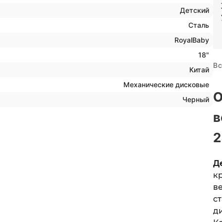
Детский
Сталь
RoyalBaby
18"
Вс
Китай
Механические дисковые
О
Черный
в
2
Д
к
в
с
д