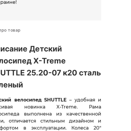
краине!
про товар
исание Детский
лосипед X-Treme
UTTLE 25.20-07 к20 сталь
леный
ский велосипед
SHUTTLE
– удобная и
асивая
новинка X-Treme.
Рама
осипеда выполнена из качественной
ли, отличается стильным дизайном и
фортом в эксплуатации. Колеса 20"