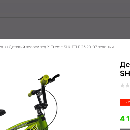
еды
Детский велосипед X-Treme SHUTTLE 25.20-07 зеленый
Де
SH
-5
4 