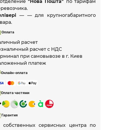
 отделение
"Нова Пошта"
по тарифам
еревозчика.
елівері
— — для крупногабаритного
вара.
Оплата
аличный расчет
езналичный расчет с НДС
рминал при самовывозе в г. Киев
аложенный платеж
Онлайн-оплата
Оплата частями
Гарантия
3 собственных сервисных центра по