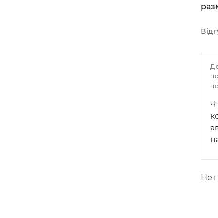
раз
Відг
Д
п
п
Ч
к
а
н
Нет