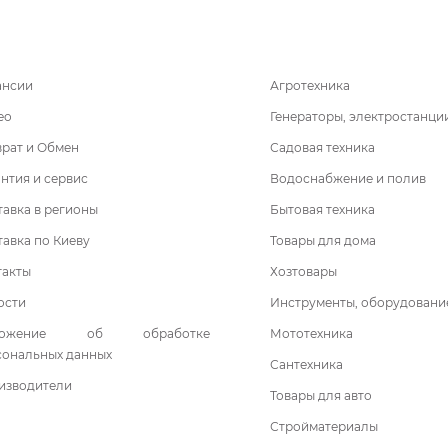
ансии
Агротехника
ео
Генераторы, электростанци
врат и Обмен
Садовая техника
нтия и сервис
Водоснабжение и полив
авка в регионы
Бытовая техника
авка по Киеву
Товары для дома
такты
Хозтовары
ости
Инструменты, оборудовани
ложение об обработке
Мототехника
сональных данных
Сантехника
изводители
Товары для авто
Стройматериалы