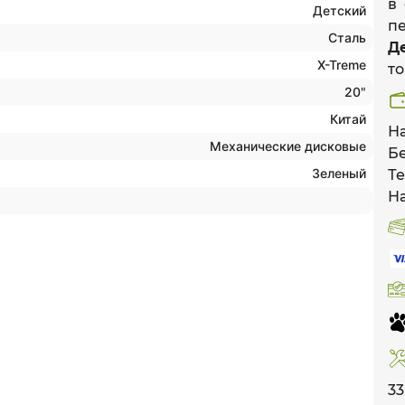
в
Детский
п
Сталь
Д
X-Treme
то
20"
Китай
Н
Механические дисковые
Б
Зеленый
Те
Н
3