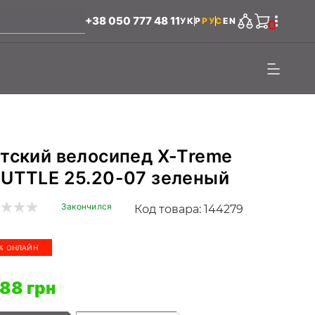
+38 050 777 48 11
УКР
РУС
EN
0
тский велосипед X-Treme
UTTLE 25.20-07 зеленый
Закончился
Код товара: 144279
% ОНЛАЙН
188 грн