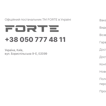
Офіційний постачальник ТМ FORTE в Україні
Вак
Вид
Воз
+38 050 777 48 11
Гара
Дост
Україна, Київ,
вул. Бориспільська 9-Е, 02099
Дост
Кон
Нов
По
пер
Про