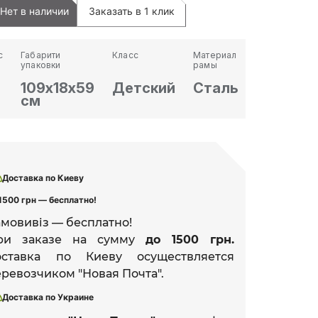
Нет в наличии
Заказать в 1 клик
с
Габарити
Класс
Материал
упаковки
рамы
2
109х18х59
Детский
Сталь
г
см
Доставка по Киеву
1500 грн — бесплатно!
амовивіз — бесплатно!
ри заказе на сумму
до 1500 грн.
оставка по Киеву осуществляется
ревозчиком "Новая Почта".
Доставка по Украине