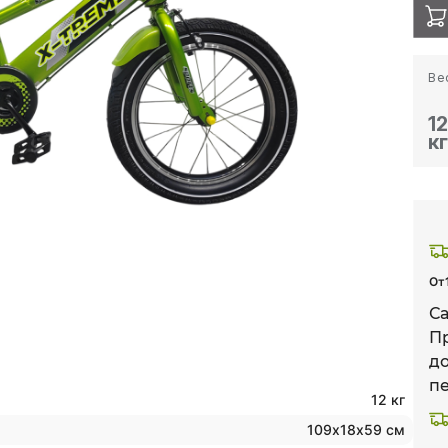
Ве
1
к
От
С
П
д
пе
12 кг
109х18х59 см