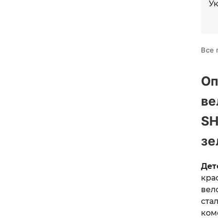
У
Все 
Оп
ве
SH
зе
Дет
кр
вел
ста
ком