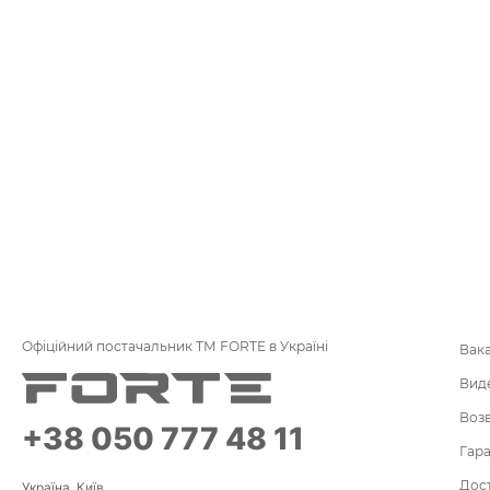
Офіційний постачальник ТМ FORTE в Україні
Вак
Вид
Воз
+38 050 777 48 11
Гара
Дост
Україна, Київ,