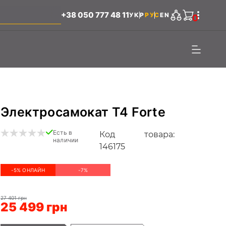
+38 050 777 48 11
УКР
РУС
EN
0
Электросамокат T4 Forte
Есть в
Код товара:
наличии
146175
-5% ОНЛАЙН
-7%
27 401 грн
25 499 грн