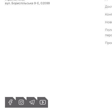
вул. Бориспільська 9-Е, 02099
Дост
Кон
Нов
По
пер
Про