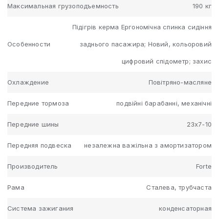
Максимальная грузоподъемность
190 кг
Підігрів керма Ергономічна спинка сидіння
Особенности
заднього пасажира; Новий, кольоровий
цифровий спідометр; захис
Охлаждение
Повітряно-масляне
Передние тормоза
подвійні барабанні, механічні
Передние шины
23х7-10
Передняя подвеска
незалежна важільна з амортизатором
Производитель
Forte
Рама
Сталева, трубчаста
Система зажигания
конденсаторная