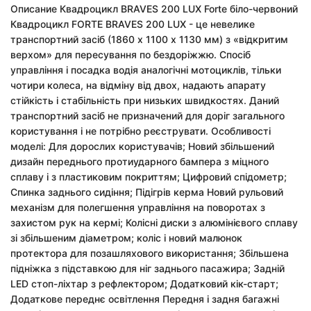
Описание Квадроцикл BRAVES 200 LUX Forte біло-червоний
Квадроцикл FORTE BRAVES 200 LUX - це невелике
транспортний засіб (1860 х 1100 х 1130 мм) з «відкритим
верхом» для пересування по бездоріжжю. Спосіб
управління і посадка водія аналогічні мотоциклів, тільки
чотири колеса, на відміну від двох, надають апарату
стійкість і стабільність при низьких швидкостях. Даний
транспортний засіб не призначений для доріг загального
користування і не потрібно реєструвати. Особливості
моделі: Для дорослих користувачів; Новий збільшений
дизайн переднього протиударного бампера з міцного
сплаву і з пластиковим покриттям; Цифровий спідометр;
Спинка заднього сидіння; Підігрів керма Новий рульовий
механізм для полегшення управління на поворотах з
захистом рук на кермі; Колісні диски з алюмінієвого сплаву
зі збільшеним діаметром; коліс і новий малюнок
протектора для позашляхового використання; Збільшена
підніжка з підставкою для ніг заднього пасажира; Задній
LED стоп-ліхтар з рефлектором; Додатковий кік-старт;
Додаткове переднє освітлення Передня і задня багажні