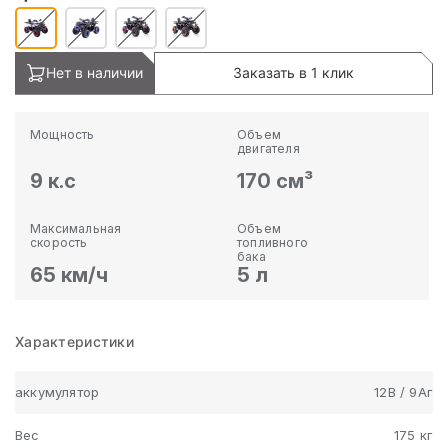
Нет в наличии
Заказать в 1 клик
Мощность
Объем
двигателя
9 к.с
170 см³
Максимальная
Объем
скорость
топливного
бака
65 км/ч
5 л
Характеристики
аккумулятор
12В / 9Аг
Вес
175 кг