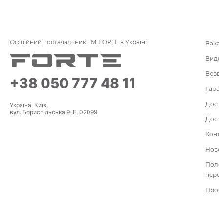
Офіційний постачальник ТМ FORTE в Україні
Вак
Вид
Воз
+38 050 777 48 11
Гара
Дост
Україна, Київ,
вул. Бориспільська 9-Е, 02099
Дост
Кон
Нов
По
пер
Про