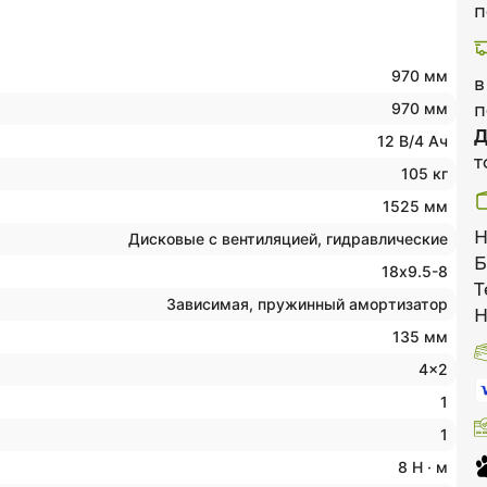
п
970 мм
в
970 мм
п
Д
12 В/4 Ач
т
105 кг
1525 мм
Н
Дисковые с вентиляцией, гидравлические
Б
18х9.5-8
Т
Зависимая, пружинный амортизатор
Н
135 мм
4x2
1
1
8 Н · м