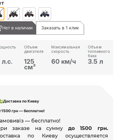
ет
Нет в наличии
Заказать в 1 клик
ощность
Объем
Максимальная
Объем
двигателя
скорость
топливного
бака
 л.с.
125
60 км/ч
3.5 л
см³
Доставка по Киеву
т
1500 грн — бесплатно!
амовивіз — бесплатно!
При заказе на сумму
до 1500 грн.
оставка по Киеву осуществляется