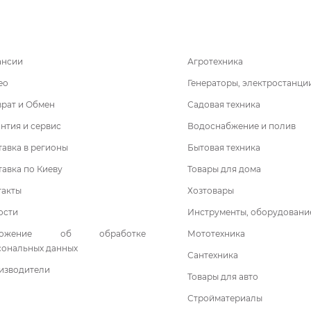
ансии
Агротехника
ео
Генераторы, электростанци
врат и Обмен
Садовая техника
нтия и сервис
Водоснабжение и полив
авка в регионы
Бытовая техника
авка по Киеву
Товары для дома
такты
Хозтовары
ости
Инструменты, оборудовани
ложение об обработке
Мототехника
сональных данных
Сантехника
изводители
Товары для авто
Стройматериалы