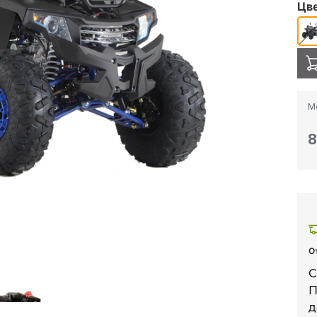
Цв
М
8
О
С
д