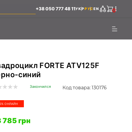
+38 050 777 48 11
УКР
РУС
EN
0
вадроцикл FORTE ATV125F
ерно-синий
Закончился
Код товара: 130176
5% ОНЛАЙН
 785 грн