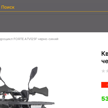
дроцикл FORTE ATV125F черно-синий
К
ч
-
53