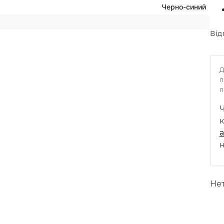
Черно-синий
Від
п
п
н
Нет