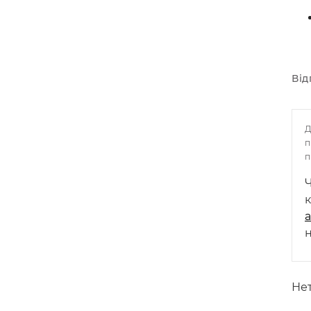
Від
п
п
н
Нет