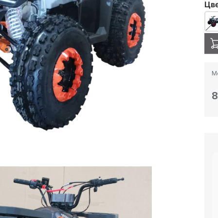
Цв
М
8