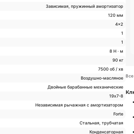
Зависимая, пружинный амортизатор
120 мм
4x2
1
1
8 Н · м
90 кг
7500 об / хв
Все
Воздушно-масляное
Двойные барабанные механические
Кл
19х7-8
Независимая рычажная с амортизатором
Forte
Стальная, трубчатая
Конденсаторная