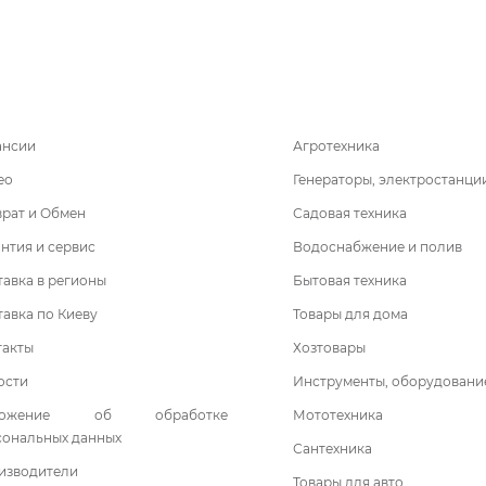
ансии
Агротехника
ео
Генераторы, электростанци
врат и Обмен
Садовая техника
нтия и сервис
Водоснабжение и полив
авка в регионы
Бытовая техника
авка по Киеву
Товары для дома
такты
Хозтовары
ости
Инструменты, оборудовани
ложение об обработке
Мототехника
сональных данных
Сантехника
изводители
Товары для авто