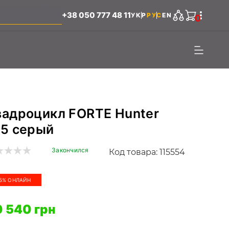
+38 050 777 48 11
УКР
РУС
EN
0
вадроцикл FORTE Hunter
25 серый
Закончился
Код товара: 115554
5% ОНЛАЙН
 540 грн