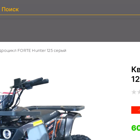
дроцикл FORTE Hunter 125 серый
К
1
-
60