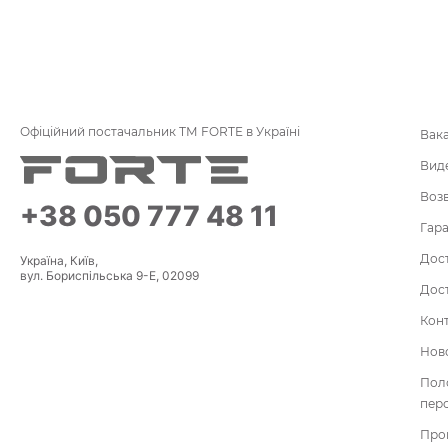
Офіційний постачальник ТМ FORTE в Україні
Вак
Вид
Воз
+38 050 777 48 11
Гара
Дост
Україна, Київ,
вул. Бориспільська 9-Е, 02099
Дост
Кон
Нов
По
пер
Про