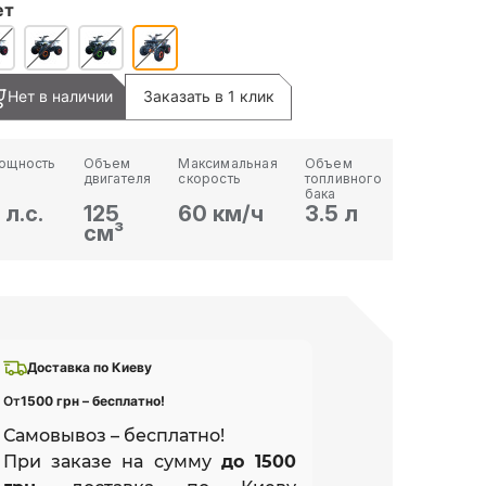
ет
Нет в наличии
Заказать в 1 клик
ощность
Объем
Максимальная
Объем
двигателя
скорость
топливного
бака
 л.с.
125
60 км/ч
3.5 л
см³
Доставка по Киеву
От
1500 грн – бесплатно!
Самовывоз – бесплатно!
При заказе на сумму
до 1500