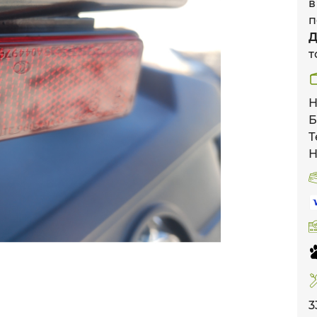
в
п
Д
т
Н
Б
Т
Н
3