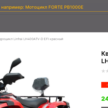
дроцикл Linhai LH400ATV-D EFI красный
Кв
L
-
24