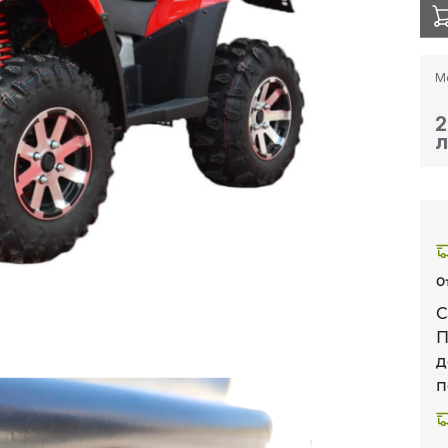
М
2
л
О
С
д
п