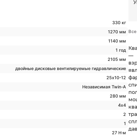
У
330 кг
Все
1270 мм
1140 мм
Кв
1 год
— 
2105 мм
вз
двойные дисковые вентилируемые гидравлические
яв
фа
25х10-12
сп
Независимая Twin-A
пол
280 мм
мо
4х4
кв
тр
2
сп
1
да
27 Н·м