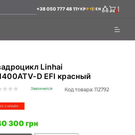
+38 050 777 48 11
УКР
РУС
EN
0
адроцикл Linhai
H400ATV-D EFI красный
Закончился
Код товара: 112792
5% ОНЛАЙН
0 300 грн