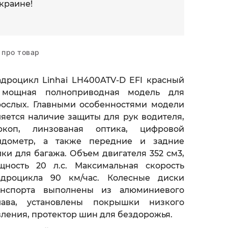
краине!
 про товар
адроцикл Linhai LH400ATV-D EFI красный
мощная полноприводная модель для
рослых. Главными особенностями модели
ляется наличие защиты для рук водителя,
ркоп, линзованая оптика, цифровой
идометр, а также передние и задние
ки для багажа. Объем двигателя 352 см3,
щность 20 л.с. Максимальная скорость
адроцикла 90 км/час. Колесные диски
анспорта выполнены из алюминиевого
лава, установлены покрышки низкого
вления, протектор шин для бездорожья.