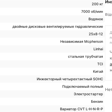
Ин
200 кг
7000 об/мин
Від
Водяное
двойные дисковые вентилируемые гидравлические
25х8-12
п
Независимая Mcpherson
п
Linhai
стальная трубчатая
TCI
н
Китай
Инжекторный четырехтактный SOHC
Подключаемый полный
Нет
Электростартер
Бензин
Вариатор CVT L-H-N-R-P