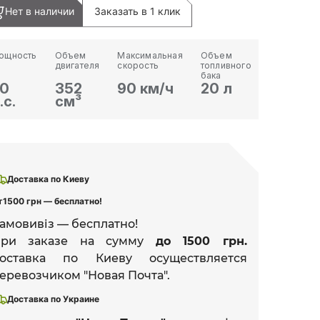
Нет в наличии
Заказать в 1 клик
ощность
Объем
Максимальная
Объем
двигателя
скорость
топливного
бака
0
352
90 км/ч
20 л
.с.
см³
Доставка по Киеву
т
1500 грн — бесплатно!
амовивіз — бесплатно!
При заказе на сумму
до 1500 грн.
оставка по Киеву осуществляется
еревозчиком "Новая Почта".
Доставка по Украине