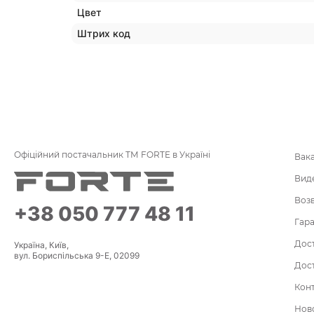
Цвет
Штрих код
Офіційний постачальник ТМ FORTE в Україні
Вак
Вид
Воз
+38 050 777 48 11
Гара
Дост
Україна, Київ,
вул. Бориспільська 9-Е, 02099
Дост
Кон
Нов