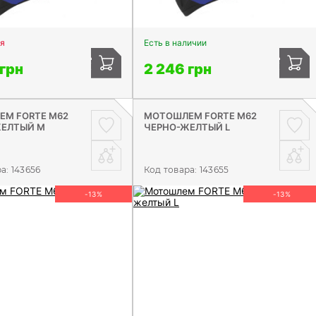
я
Есть в наличии
 грн
2 246 грн
М FORTE М62
МОТОШЛЕМ FORTE М62
ЖЕЛТЫЙ М
ЧЕРНО-ЖЕЛТЫЙ L
ра:
143656
Код товара:
143655
-13%
-13%