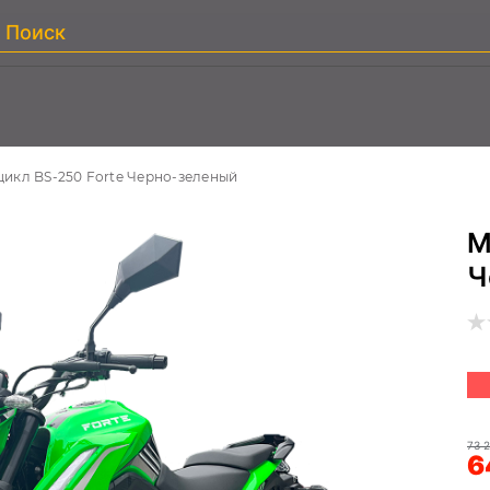
икл BS-250 Forte Черно-зеленый
М
Ч
73 2
6