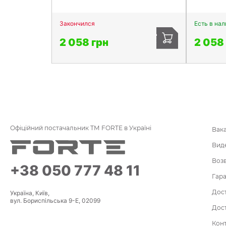
Закончился
Есть в на
2 058 грн
2 058
Офіційний постачальник ТМ FORTE в Україні
Вак
Вид
Воз
+38 050 777 48 11
Гара
Дост
Україна, Київ,
вул. Бориспільська 9-Е, 02099
Дост
Кон