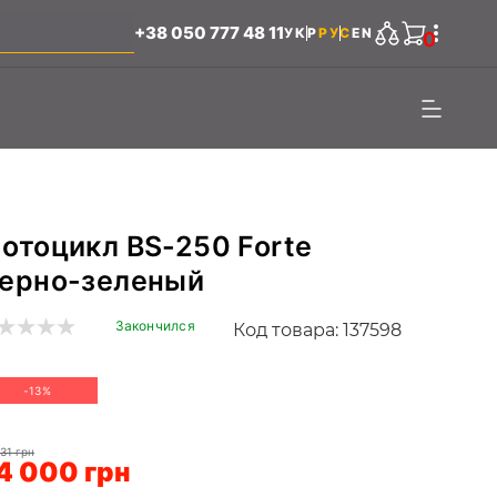
+38 050 777 48 11
УКР
РУС
EN
0
отоцикл BS-250 Forte
ерно-зеленый
Закончился
Код товара: 137598
-13%
31 грн
4 000 грн