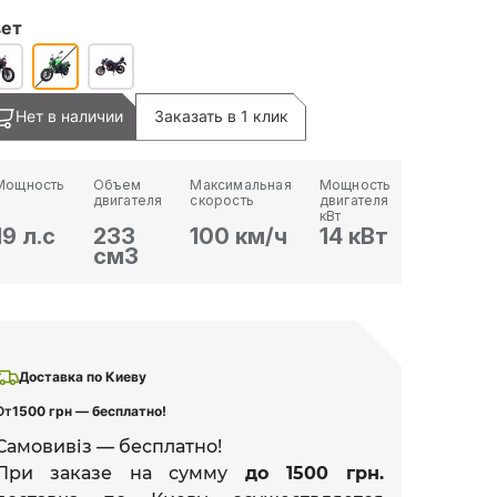
ет
Нет в наличии
Заказать в 1 клик
Мощность
Объем
Максимальная
Мощность
двигателя
скорость
двигателя
кВт
19 л.с
233
100 км/ч
14 кВт
см3
Доставка по Киеву
От
1500 грн — бесплатно!
Самовивіз — бесплатно!
При заказе на сумму
до 1500 грн.