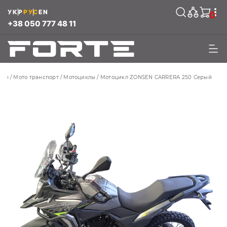
УКР
РУС
EN
0
+38 050 777 48 11
ная
Мото транспорт
Мотоциклы
Мотоцикл ZONSEN CARRERA 250 Серый