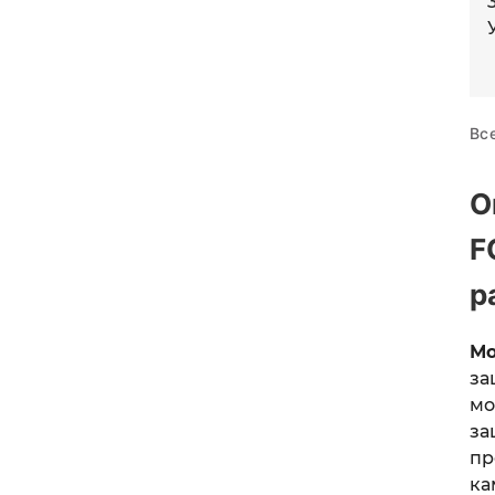
Вс
О
F
р
Мо
за
мо
за
пр
ка