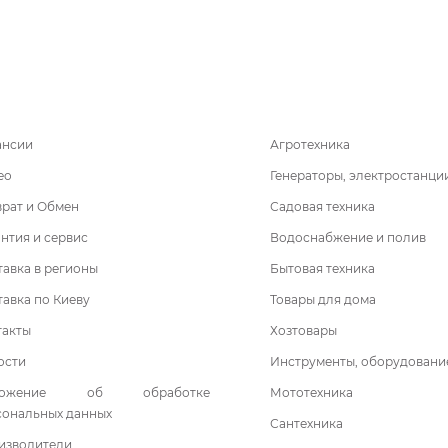
ансии
Агротехника
ео
Генераторы, электростанци
врат и Обмен
Садовая техника
нтия и сервис
Водоснабжение и полив
авка в регионы
Бытовая техника
авка по Киеву
Товары для дома
такты
Хозтовары
ости
Инструменты, оборудовани
ложение об обработке
Мототехника
сональных данных
Сантехника
изводители