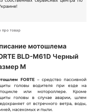
33 собственных сервисных центра по
Украине!
е про товар
писание мотошлема
ORTE BLD-M61D Черный
азмер M
тошлем FORTE
– средство пассивной
щиты головы водителя при езде на
тоцикле или мотороллере. Кроме
щиты головы в случае аварии, шлем
едохраняет от встречного ветра, воды,
мней, насекомых и пыли.