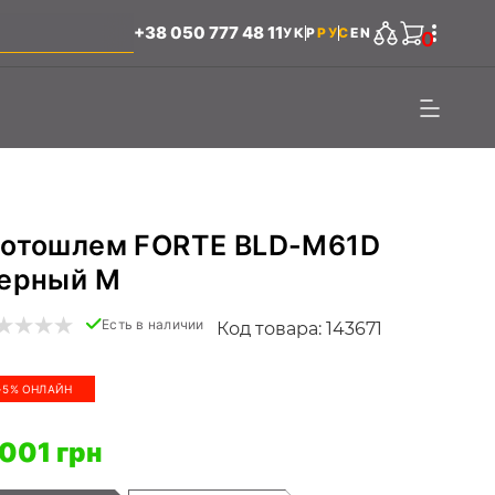
+38 050 777 48 11
УКР
РУС
EN
0
отошлем FORTE BLD-M61D
ерный M
Есть в наличии
Код товара: 143671
-5% ОНЛАЙН
 001 грн