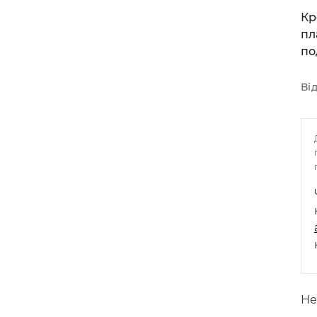
Кр
пл
по
Від
Не