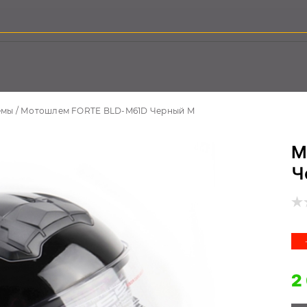
емы
Мотошлем FORTE BLD-M61D Черный M
М
Ч
2