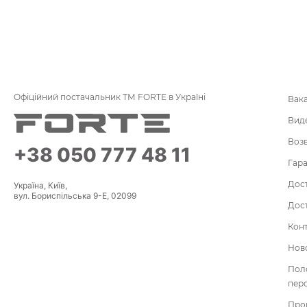
Офіційний постачальник ТМ FORTE в Україні
Вак
Вид
Воз
+38 050 777 48 11
Гара
Дост
Україна, Київ,
вул. Бориспільська 9-Е, 02099
Дост
Кон
Нов
По
пер
Про