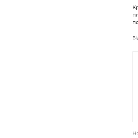
К
п
п
Ві
Не