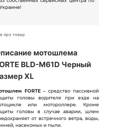
33 собственных сервисных центра по
Украине!
е про товар
писание мотошлема
ORTE BLD-M61D Черный
азмер XL
отошлем FORTE
– средство пассивной
ащиты головы водителя при езде на
отоцикле или мотороллере. Кроме
ащиты головы в случае аварии, шлем
редохраняет от встречного ветра, воды,
амней, насекомых и пыли.