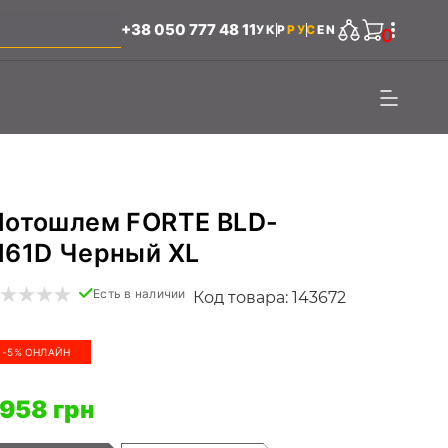
+38 050 777 48 11
УКР
РУС
EN
0
отошлем FORTE BLD-
61D Черный XL
Есть в наличии
Код товара: 143672
-5% ОНЛАЙН
 958 грн