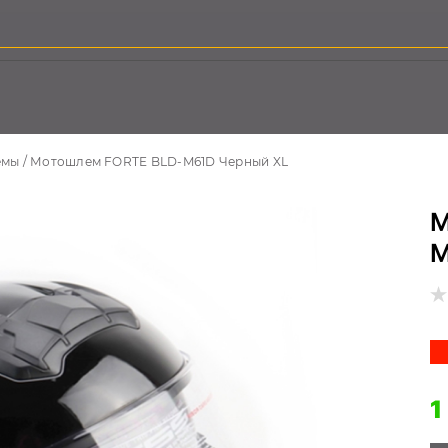
емы
Мотошлем FORTE BLD-M61D Черный XL
М
M
1