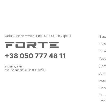
Офіційний постачальник ТМ FORTE в Україні
Вак
Вид
Воз
+38 050 777 48 11
Гара
Дост
Україна, Київ,
вул. Бориспільська 9-Е, 02099
Дост
Кон
Нов
По
пер