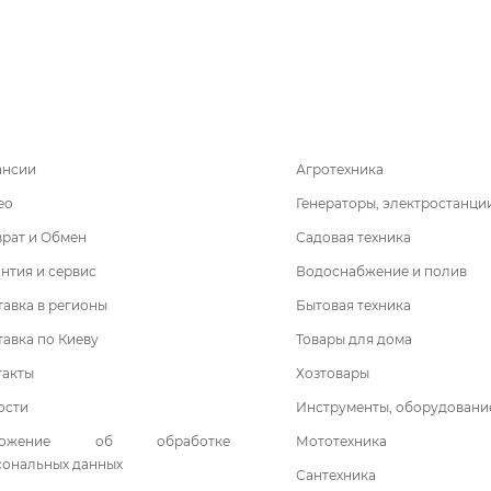
ансии
Агротехника
ео
Генераторы, электростанци
врат и Обмен
Садовая техника
нтия и сервис
Водоснабжение и полив
авка в регионы
Бытовая техника
авка по Киеву
Товары для дома
такты
Хозтовары
ости
Инструменты, оборудовани
ложение об обработке
Мототехника
сональных данных
Сантехника