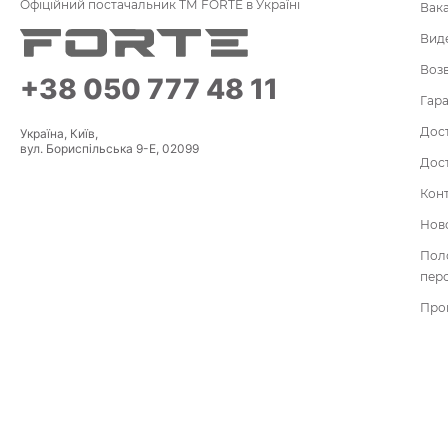
Офіційний постачальник ТМ FORTE в Україні
Вак
Вид
Воз
+38 050 777 48 11
Гара
Дост
Україна, Київ,
вул. Бориспільська 9-Е, 02099
Дост
Кон
Нов
По
пер
Про