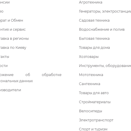
ансии
Агротехника
ео
Генераторы, электростанци
врат и Обмен
Садовая техника
нтия и сервис
Водоснабжение и полив
авка в регионы
Бытовая техника
авка по Киеву
Товары для дома
такты
Хозтовары
ости
Инструменты, оборудовани
ложение об обработке
Мототехника
сональных данных
Сантехника
изводители
Товары для авто
Стройматериалы
Велосипеды
Электротранспорт
Спорт и туризм