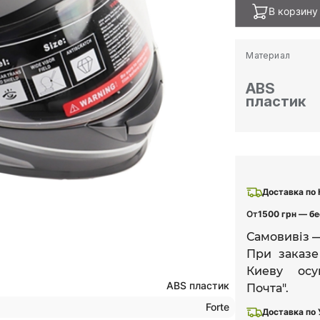
В корзину
Материал
ABS
пластик
Доставка по
От
1500 грн — бе
Самовивіз —
При заказ
Киеву осу
ABS пластик
Почта".
Forte
Доставка по