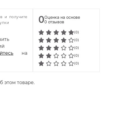
0
ыв и получите
Оценка на основе
0 отзывов
купки
(0)
вить
(0)
ий
(0)
йтесь
на
(0)
(0)
б этом товаре.