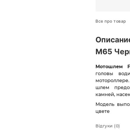
Все про товар
Описани
M65 Чер
Мотошлем 
головы вод
мотороллере.
шлем предох
камней, насе
Модель выпо
цвете
Відгуки (0)