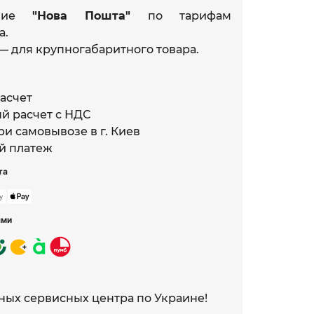
ение
"Нова Пошта"
по тарифам
а.
— для крупногабаритного товара.
асчет
й расчет с НДС
и самовывозе в г. Киев
й платеж
та
ями
ных сервисных центра по Украине!