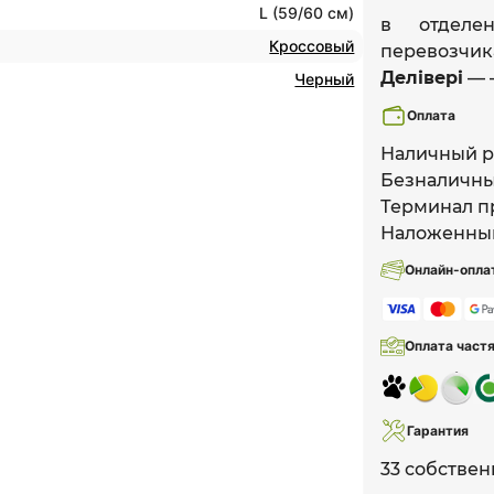
L (59/60 см)
в отдел
Кроссовый
перевозчик
Делівері
— 
Черный
Оплата
Наличный р
Безналичны
Терминал пр
Наложенны
Онлайн-опла
Оплата част
Гарантия
33 собствен