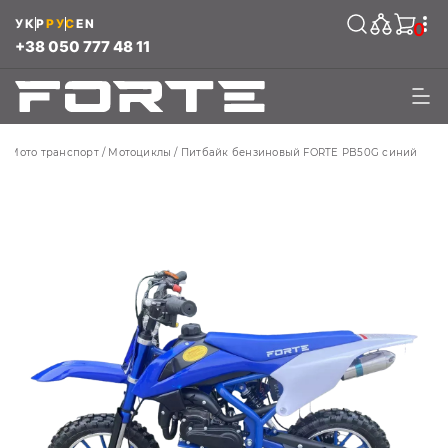
УКР
РУС
EN
0
+38 050 777 48 11
Мото транспорт
Мотоциклы
Питбайк бензиновый FORTE PB50G синий