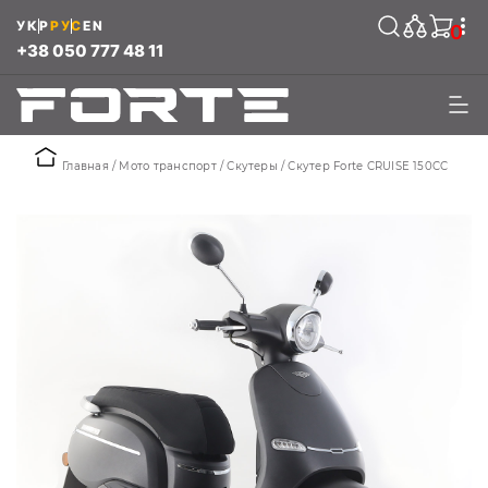
УКР
РУС
EN
0
+38 050 777 48 11
Главная
Мото транспорт
Скутеры
Скутер Forte CRUISE 150CC