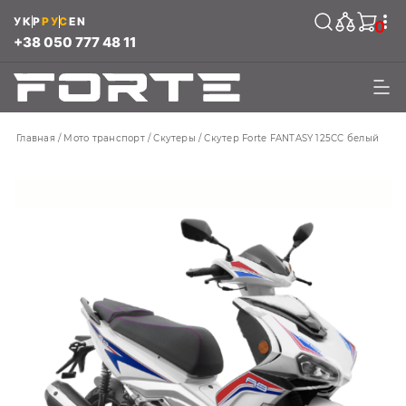
УКР
РУС
EN
0
+38 050 777 48 11
Главная
Мото транспорт
Скутеры
Скутер Forte FANTASY 125CC белый